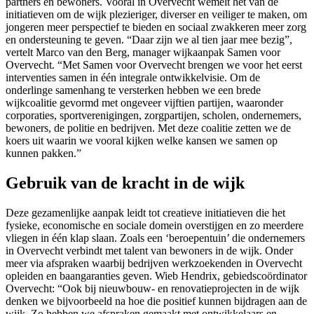
partners en bewoners. Vooral in Overvecht wemelt het van de
initiatieven om de wijk plezieriger, diverser en veiliger te maken, om
jongeren meer perspectief te bieden en sociaal zwakkeren meer zorg
en ondersteuning te geven. “Daar zijn we al tien jaar mee bezig”,
vertelt Marco van den Berg, manager wijkaanpak Samen voor
Overvecht. “Met Samen voor Overvecht brengen we voor het eerst
interventies samen in één integrale ontwikkelvisie. Om de
onderlinge samenhang te versterken hebben we een brede
wijkcoalitie gevormd met ongeveer vijftien partijen, waaronder
corporaties, sportverenigingen, zorgpartijen, scholen, ondernemers,
bewoners, de politie en bedrijven. Met deze coalitie zetten we de
koers uit waarin we vooral kijken welke kansen we samen op
kunnen pakken.”
Gebruik van de kracht in de wijk
Deze gezamenlijke aanpak leidt tot creatieve initiatieven die het
fysieke, economische en sociale domein overstijgen en zo meerdere
vliegen in één klap slaan. Zoals een ‘beroepentuin’ die ondernemers
in Overvecht verbindt met talent van bewoners in de wijk. Onder
meer via afspraken waarbij bedrijven werkzoekenden in Overvecht
opleiden en baangaranties geven. Wieb Hendrix, gebiedscoördinator
Overvecht: “Ook bij nieuwbouw- en renovatieprojecten in de wijk
denken we bijvoorbeeld na hoe die positief kunnen bijdragen aan de
wijk. Zo hebben we afspraken gemaakt met ontwikkelaars en