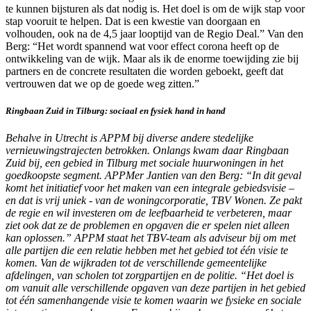
te kunnen bijsturen als dat nodig is. Het doel is om de wijk stap voor
stap vooruit te helpen. Dat is een kwestie van doorgaan en
volhouden, ook na de 4,5 jaar looptijd van de Regio Deal.” Van den
Berg: “Het wordt spannend wat voor effect corona heeft op de
ontwikkeling van de wijk. Maar als ik de enorme toewijding zie bij
partners en de concrete resultaten die worden geboekt, geeft dat
vertrouwen dat we op de goede weg zitten.”
Ringbaan Zuid in Tilburg: sociaal en fysiek hand in hand
Behalve in Utrecht is APPM bij diverse andere stedelijke
vernieuwingstrajecten betrokken. Onlangs kwam daar Ringbaan
Zuid bij, een gebied in Tilburg met sociale huurwoningen in het
goedkoopste segment. APPMer Jantien van den Berg: “In dit geval
komt het initiatief voor het maken van een integrale gebiedsvisie –
en dat is vrij uniek - van de woningcorporatie, TBV Wonen. Ze pakt
de regie en wil investeren om de leefbaarheid te verbeteren, maar
ziet ook dat ze de problemen en opgaven die er spelen niet alleen
kan oplossen.” APPM staat het TBV-team als adviseur bij om met
alle partijen die een relatie hebben met het gebied tot één visie te
komen. Van de wijkraden tot de verschillende gemeentelijke
afdelingen, van scholen tot zorgpartijen en de politie. “Het doel is
om vanuit alle verschillende opgaven van deze partijen in het gebied
tot één samenhangende visie te komen waarin we fysieke en sociale