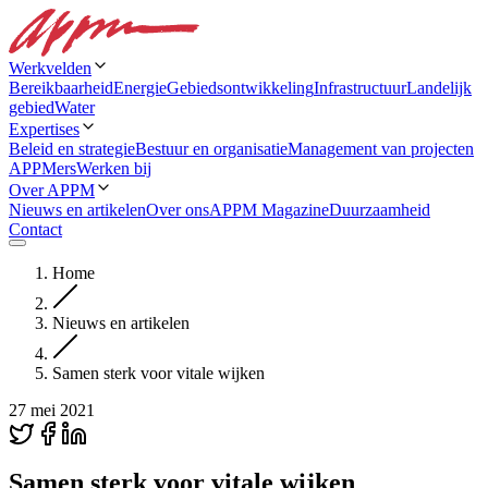
Werkvelden
Bereikbaarheid
Energie
Gebiedsontwikkeling
Infrastructuur
Landelijk
gebied
Water
Expertises
Beleid en strategie
Bestuur en organisatie
Management van projecten
APPMers
Werken bij
Over APPM
Nieuws en artikelen
Over ons
APPM Magazine
Duurzaamheid
Contact
Home
Nieuws en artikelen
Samen sterk voor vitale wijken
27 mei 2021
Samen sterk voor vitale wijken