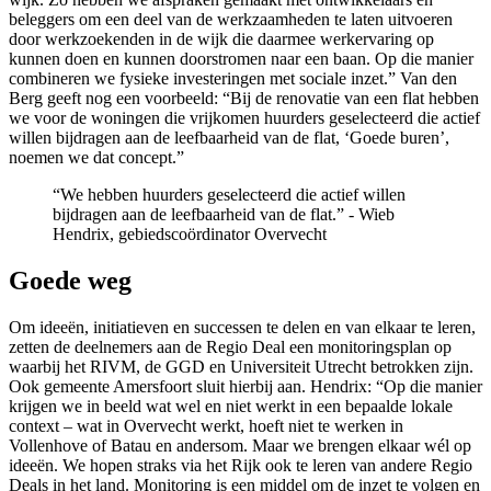
beleggers om een deel van de werkzaamheden te laten uitvoeren
door werkzoekenden in de wijk die daarmee werkervaring op
kunnen doen en kunnen doorstromen naar een baan. Op die manier
combineren we fysieke investeringen met sociale inzet.” Van den
Berg geeft nog een voorbeeld: “Bij de renovatie van een flat hebben
we voor de woningen die vrijkomen huurders geselecteerd die actief
willen bijdragen aan de leefbaarheid van de flat, ‘Goede buren’,
noemen we dat concept.”
“We hebben huurders geselecteerd die actief willen
bijdragen aan de leefbaarheid van de flat.” - Wieb
Hendrix, gebiedscoördinator Overvecht
Goede weg
Om ideeën, initiatieven en successen te delen en van elkaar te leren,
zetten de deelnemers aan de Regio Deal een monitoringsplan op
waarbij het RIVM, de GGD en Universiteit Utrecht betrokken zijn.
Ook gemeente Amersfoort sluit hierbij aan. Hendrix: “Op die manier
krijgen we in beeld wat wel en niet werkt in een bepaalde lokale
context – wat in Overvecht werkt, hoeft niet te werken in
Vollenhove of Batau en andersom. Maar we brengen elkaar wél op
ideeën. We hopen straks via het Rijk ook te leren van andere Regio
Deals in het land. Monitoring is een middel om de inzet te volgen en