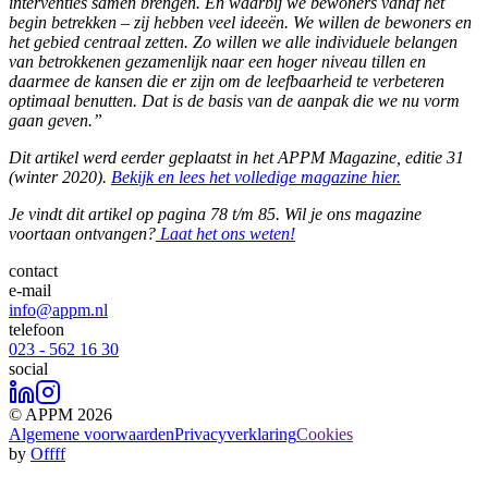
interventies samen brengen. En waarbij we bewoners vanaf het
begin betrekken – zij hebben veel ideeën. We willen de bewoners en
het gebied centraal zetten. Zo willen we alle individuele belangen
van betrokkenen gezamenlijk naar een hoger niveau tillen en
daarmee de kansen die er zijn om de leefbaarheid te verbeteren
optimaal benutten. Dat is de basis van de aanpak die we nu vorm
gaan geven.”
Dit artikel werd eerder geplaatst in het APPM Magazine, editie 31
(winter 2020).
Bekijk en lees het volledige magazine hier.
Je vindt dit artikel op pagina 78 t/m 85. Wil je ons magazine
voortaan ontvangen?
Laat het ons weten!
contact
e-mail
info@appm.nl
telefoon
023 - 562 16 30
social
© APPM 2026
Algemene voorwaarden
Privacyverklaring
Cookies
by
Offff