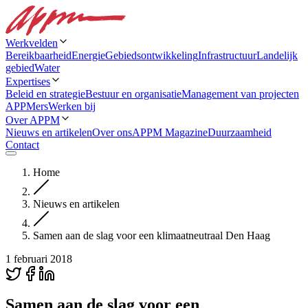
Werkvelden
Bereikbaarheid
Energie
Gebiedsontwikkeling
Infrastructuur
Landelijk
gebied
Water
Expertises
Beleid en strategie
Bestuur en organisatie
Management van projecten
APPMers
Werken bij
Over APPM
Nieuws en artikelen
Over ons
APPM Magazine
Duurzaamheid
Contact
Home
Nieuws en artikelen
Samen aan de slag voor een klimaatneutraal Den Haag
1 februari 2018
Samen aan de slag voor een