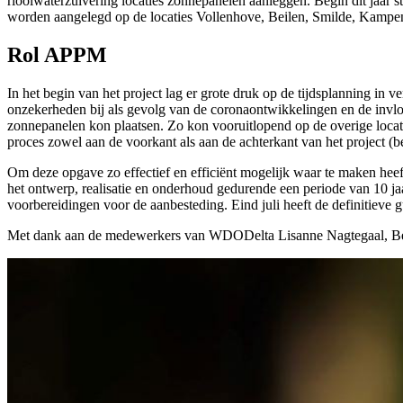
rioolwaterzuivering locaties zonnepanelen aanleggen. Begin dit jaar
worden aangelegd op de locaties Vollenhove, Beilen, Smilde, Kampe
Rol APPM
In het begin van het project lag er grote druk op de tijdsplanning i
onzekerheden bij als gevolg van de coronaontwikkelingen en de invloed
zonnepanelen kon plaatsen. Zo kon vooruitlopend op de overige locat
proces zowel aan de voorkant als aan de achterkant van het project (b
Om deze opgave zo effectief en efficiënt mogelijk waar te maken he
het ontwerp, realisatie en onderhoud gedurende een periode van 10
voorbereidingen voor de aanbesteding. Eind juli heeft de definitiev
Met dank aan de medewerkers van WDODelta Lisanne Nagtegaal, Ben 