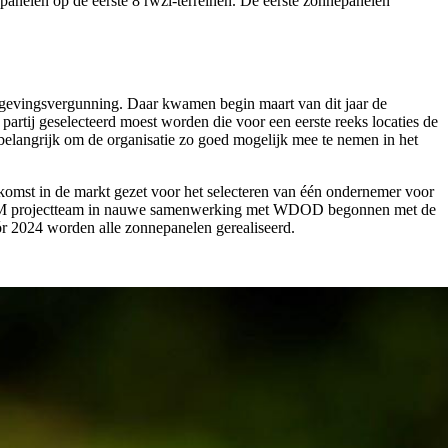
anelen op de eerste 8 rwzi-terreinen. De eerste zonnepanelen
 omgevingsvergunning. Daar kwamen begin maart van dit jaar de
artij geselecteerd moest worden die voor een eerste reeks locaties de
belangrijk om de organisatie zo goed mogelijk mee te nemen in het
omst in de markt gezet voor het selecteren van één ondernemer voor
n APPM projectteam in nauwe samenwerking met WDOD begonnen met de
ór 2024 worden alle zonnepanelen gerealiseerd.