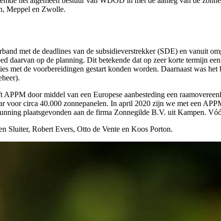
 stemde het algemeen bestuur van WDOD in met de aanleg van de zonnep
n, Meppel en Zwolle.
n verband met de deadlines van de subsidieverstrekker (SDE) en vanuit
 daarvan op de planning. Dit betekende dat op zeer korte termijn een p
ies met de voorbereidingen gestart konden worden. Daarnaast was het 
eheer).
eft APPM door middel van een Europese aanbesteding een raamovereenk
 jaar voor circa 40.000 zonnepanelen. In april 2020 zijn we met ee
e gunning plaatsgevonden aan de firma Zonnegilde B.V. uit Kampen. Vó
Sluiter, Robert Evers, Otto de Vente en Koos Porton.