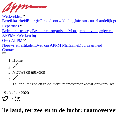
Werkvelden
Bereikbaarheid
Energie
Gebiedsontwikkeling
Infrastructuur
Landelijk g
Expertises
Beleid en strategie
Bestuur en organisatie
Management van projecten
APPMers
Werken bij
Over APPM
Nieuws en artikelen
Over ons
APPM Magazine
Duurzaamheid
Contact
Home
Nieuws en artikelen
Te land, ter zee en in de lucht: raamovereenkomst ontwerp, r
19 oktober 2020
Te land, ter zee en in de lucht: raamover