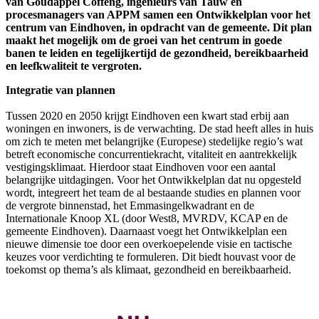
van Goudappel Coffeng, ingenieurs van Tauw en
procesmanagers van APPM samen een Ontwikkelplan voor het
centrum van Eindhoven, in opdracht van de gemeente. Dit plan
maakt het mogelijk om de groei van het centrum in goede
banen te leiden en tegelijkertijd de gezondheid, bereikbaarheid
en leefkwaliteit te vergroten.
Integratie van plannen
Tussen 2020 en 2050 krijgt Eindhoven een kwart stad erbij aan
woningen en inwoners, is de verwachting. De stad heeft alles in huis
om zich te meten met belangrijke (Europese) stedelijke regio’s wat
betreft economische concurrentiekracht, vitaliteit en aantrekkelijk
vestigingsklimaat. Hierdoor staat Eindhoven voor een aantal
belangrijke uitdagingen. Voor het Ontwikkelplan dat nu opgesteld
wordt, integreert het team de al bestaande studies en plannen voor
de vergrote binnenstad, het Emmasingelkwadrant en de
Internationale Knoop XL (door West8, MVRDV, KCAP en de
gemeente Eindhoven). Daarnaast voegt het Ontwikkelplan een
nieuwe dimensie toe door een overkoepelende visie en tactische
keuzes voor verdichting te formuleren. Dit biedt houvast voor de
toekomst op thema’s als klimaat, gezondheid en bereikbaarheid.