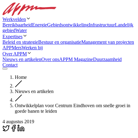
Werkvelden
Bereikbaarheid
Energie
Gebiedsontwikkeling
Infrastructuur
Landelijk
gebied
Water
Expertises
Beleid en strategie
Bestuur en organisatie
Management van projecten
APPMers
Werken bij
Over APPM
Nieuws en artikelen
Over ons
APPM Magazine
Duurzaamheid
Contact
Home
Nieuws en artikelen
Ontwikkelplan voor Centrum Eindhoven om snelle groei in
goede banen te leiden
4 augustus 2019