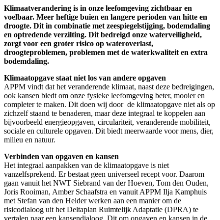
Klimaatverandering is in onze leefomgeving zichtbaar en
voelbaar. Meer heftige buien en langere perioden van hitte en
droogte. Dit in combinatie met zeespiegelstijging, bodemdaling
en optredende verzilting. Dit bedreigd onze waterveiligheid,
zorgt voor een groter risico op wateroverlast,
droogteproblemen, problemen met de waterkwaliteit en extra
bodemdaling.
Klimaatopgave staat niet los van andere opgaven
APPM vindt dat het veranderende klimaat, naast deze bedreigingen,
ook kansen biedt om onze fysieke leefomgeving beter, mooier en
completer te maken. Dit doen wij door de klimaatopgave niet als op
zichzelf staand te benaderen, maar deze integraal te koppelen aan
bijvoorbeeld energieopgaven, circulariteit, veranderende mobiliteit,
sociale en culturele opgaven. Dit biedt meerwaarde voor mens, dier,
milieu en natuur.
Verbinden van opgaven en kansen
Het integraal aanpakken van de klimaatopgave is niet
vanzelfsprekend. Er bestaat geen universeel recept voor. Daarom
gaan vanuit het NWT Siebrand van der Hoeven, Tom den Ouden,
Joris Rooiman, Amber Schaafstra en vanuit APPM Ilja Kamphuis
met Stefan van den Helder werken aan een manier om de
risicodialoog uit het Deltaplan Ruimtelijk Adaptatie (DPRA) te
vertalen naar een kansendialoog. Dit om opgaven en kansen in de