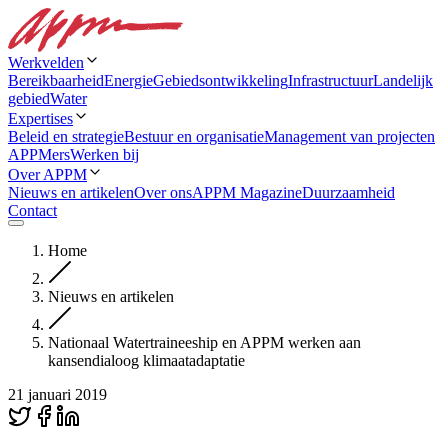
Werkvelden
Bereikbaarheid
Energie
Gebiedsontwikkeling
Infrastructuur
Landelijk
gebied
Water
Expertises
Beleid en strategie
Bestuur en organisatie
Management van projecten
APPMers
Werken bij
Over APPM
Nieuws en artikelen
Over ons
APPM Magazine
Duurzaamheid
Contact
Home
Nieuws en artikelen
Nationaal Watertraineeship en APPM werken aan
kansendialoog klimaatadaptatie
21 januari 2019