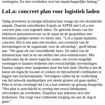
vermogens. En met overheden over het maatschappelijke belang.”
LoLa: concreet plan voor logistiek laden
Tijdig investeren in energie-infrastructuur vraagt om een doordachte
aanpak. Daarom ontwikkelen Enpuls en APPM met LoLa een
concreet plan voor logistiek laden. De geleerde lessen van het
elektrisch personenvervoer en de input uit de gesprekken met
betrokken partijen nemen we hierin mee. “LoLa maakt laadinfra
concreet. Het is een plan met locaties, een overzicht van de
investeringen en de organisatie voor de uitvoering”, geeft Idema
aan. “We gaan uit van verschillende fases. De uitrol van de
infrastructuur start in en om steden met zero-emissiezones. Met
laadlocaties bij de meest logische routes, om zoveel mogelijk
voertuigen te kunnen bedienen met overzichtelijke investeringen.
Daarna volgen meer laadpunten door het hele land. Hierbij is het de
kunst om logische locaties te zoeken en bijvoorbeeld combinaties te
leggen met truckrestaurants. Vervolgens zullen bij de verdichting
van het netwerk marktpartijen een steeds grotere rol gaan spelen.”
Prins is ervan overtuigd dat LoLa kan rekenen op genoeg draagvlak.
“Het plan is ontwikkeld in overleg met zowel fabrikanten,
vervoerders als overheden. Daardoor kan iedereen zich erin
herkennen. Dat zorgt voor voldoende borging om aan de slag te
gaan.”