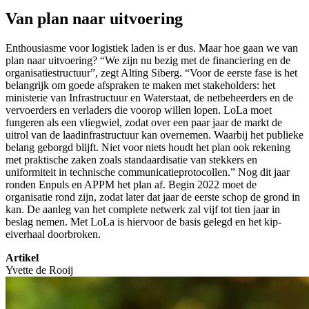
Van plan naar uitvoering
Enthousiasme voor logistiek laden is er dus. Maar hoe gaan we van
plan naar uitvoering? “We zijn nu bezig met de financiering en de
organisatiestructuur”, zegt Alting Siberg. “Voor de eerste fase is het
belangrijk om goede afspraken te maken met stakeholders: het
ministerie van Infrastructuur en Waterstaat, de netbeheerders en de
vervoerders en verladers die voorop willen lopen. LoLa moet
fungeren als een vliegwiel, zodat over een paar jaar de markt de
uitrol van de laadinfrastructuur kan overnemen. Waarbij het publieke
belang geborgd blijft. Niet voor niets houdt het plan ook rekening
met praktische zaken zoals standaardisatie van stekkers en
uniformiteit in technische communicatieprotocollen.” Nog dit jaar
ronden Enpuls en APPM het plan af. Begin 2022 moet de
organisatie rond zijn, zodat later dat jaar de eerste schop de grond in
kan. De aanleg van het complete netwerk zal vijf tot tien jaar in
beslag nemen. Met LoLa is hiervoor de basis gelegd en het kip-
eiverhaal doorbroken.
Artikel
Yvette de Rooij