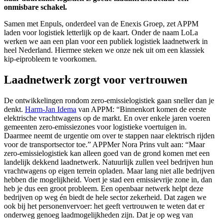
onmisbare schakel.
Samen met Enpuls, onderdeel van de Enexis Groep, zet APPM
laden voor logistiek letterlijk op de kaart. Onder de naam LoLa
werken we aan een plan voor een publiek logistiek laadnetwerk in
heel Nederland. Hiermee steken we onze nek uit om een klassiek
kip-eiprobleem te voorkomen.
Laadnetwerk zorgt voor vertrouwen
De ontwikkelingen rondom zero-emissielogistiek gaan sneller dan je
denkt.
Harm-Jan Idema
van APPM: “Binnenkort komen de eerste
elektrische vrachtwagens op de markt. En over enkele jaren voeren
gemeenten zero-emissiezones voor logistieke voertuigen in.
Daarmee neemt de urgentie om over te stappen naar elektrisch rijden
voor de transportsector toe.” APPMer Nora Prins vult aan: “Maar
zero-emissielogistiek kan alleen goed van de grond komen met een
landelijk dekkend laadnetwerk. Natuurlijk zullen veel bedrijven hun
vrachtwagens op eigen terrein opladen. Maar lang niet alle bedrijven
hebben die mogelijkheid. Voert je stad een emissievrije zone in, dan
heb je dus een groot probleem. Een openbaar netwerk helpt deze
bedrijven op weg én biedt de hele sector zekerheid. Dat zagen we
ook bij het personenvervoer: het geeft vertrouwen te weten dat er
onderweg genoeg laadmogelijkheden zijn. Dat je op weg van