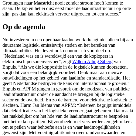
Groningen naar Maastricht nooit zonder stroom hoeft komen te
staan. De kip en het ei dus: eerst moet de laadinfrastructuur op orde
zijn, pas dan kan elektrisch vervoer uitgroeien tot een succes.”
Op de agenda
Nu investeren in een openbaar laadnetwerk draagt niet alleen bij aan
duurzame logistiek, emissievrije steden en het bereiken van
klimaatambities. Het levert ook economisch voordeel op.
“Nederland was en ís wereldwijd een van de koplopers in
elektronisch personenvervoer”, zegt
Willem Alting Siberg
van
Enpuls. “Als we die koppositie in de logistiek kunnen doorzetten,
zorgt dat voor een belangrijk voordeel. Denk maar aan nieuwe
ontwikkelingen op het gebied van laadinfra en standaardisatie. Het
geeft Nederlandse bedrijven de kans om internationaal te groeien.”
Enpuls en APPM gingen in gesprek om de noodzaak van publieke
laadinfrastructuur onder de aandacht te brengen bij de logistieke
sector en de overheid. En zo de barrière voor elektrische logistiek te
slechten. Harm-Jan Idema van APPM: “Iedereen begrijpt inmiddels
dát elektrificatie van het logistieke vervoer gaat gebeuren. Dat maakt
het makkelijker om het hóe van de laadinfrastructuur te bespreken
met betrokken partijen. Bijvoorbeeld met vervoerders en gebruikers
om te peilen waar behoefte aan is en waar laadmogelijkheden
gewenst zijn. Met voertuigfabrikanten over randvoorwaarden en