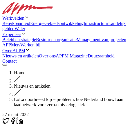
Werkvelden
Bereikbaarheid
Energie
Gebiedsontwikkeling
Infrastructuur
Landelijk
gebied
Water
Expertises
Beleid en strategie
Bestuur en organisatie
Management van projecten
APPMers
Werken bij
Over APPM
Nieuws en artikelen
Over ons
APPM Magazine
Duurzaamheid
Contact
Home
Nieuws en artikelen
LoLa doorbreekt kip-eiprobleem: hoe Nederland bouwt aan
laadnetwerk voor zero-emissielogistiek
27 maart 2022