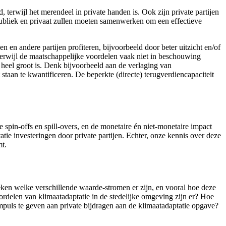
terwijl het merendeel in private handen is. Ook zijn private partijen
. Publiek en privaat zullen moeten samenwerken om een effectieve
 en andere partijen profiteren, bijvoorbeeld door beter uitzicht en/of
 terwijl de maatschappelijke voordelen vaak niet in beschouwing
 heel groot is. Denk bijvoorbeeld aan de verlaging van
 staan te kwantificeren. De beperkte (directe) terugverdiencapaciteit
e spin-offs en spill-overs, en de monetaire én niet-monetaire impact
ie investeringen door private partijen. Echter, onze kennis over deze
mt.
ken welke verschillende waarde-stromen er zijn, en vooral hoe deze
rdelen van klimaatadaptatie in de stedelijke omgeving zijn er? Hoe
uls te geven aan private bijdragen aan de klimaatadaptatie opgave?