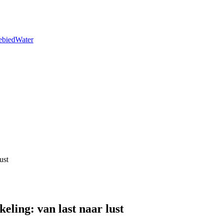
ebied
Water
ust
eling: van last naar lust