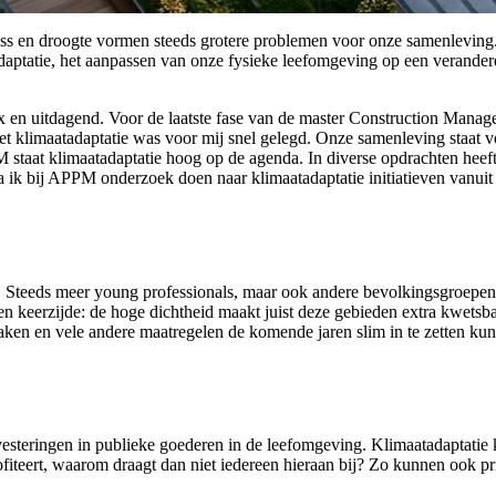
ress en droogte vormen steeds grotere problemen voor onze samenleving.
adaptatie, het aanpassen van onze fysieke leefomgeving op een verander
x en uitdagend. Voor de laatste fase van de master Construction Mana
met klimaatadaptatie was voor mij snel gelegd. Onze samenleving staat 
staat klimaatadaptatie hoog op de agenda. In diverse opdrachten heeft
a ik bij APPM onderzoek doen naar klimaatadaptatie initiatieven vanuit d
t. Steeds meer young professionals, maar ook andere bevolkingsgroepen,
n keerzijde: de hoge dichtheid maakt juist deze gebieden extra kwetsba
daken en vele andere maatregelen de komende jaren slim in te zetten k
nvesteringen in publieke goederen in de leefomgeving. Klimaatadaptatie 
teert, waarom draagt dan niet iedereen hieraan bij? Zo kunnen ook priv