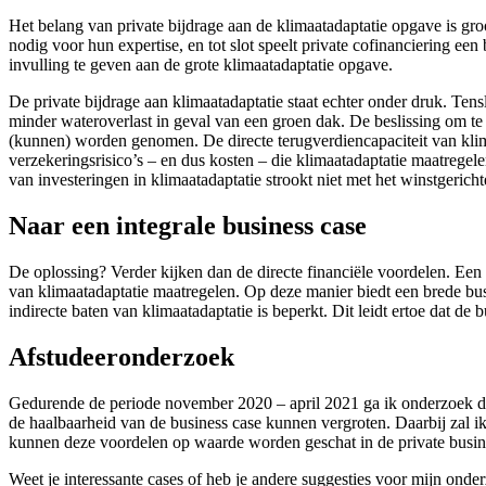
Het belang van private bijdrage aan de klimaatadaptatie opgave is gro
nodig voor hun expertise, en tot slot speelt private cofinanciering ee
invulling te geven aan de grote klimaatadaptatie opgave.
De private bijdrage aan klimaatadaptatie staat echter onder druk. Tens
minder wateroverlast in geval van een groen dak. De beslissing om te 
(kunnen) worden genomen. De directe terugverdiencapaciteit van klima
verzekeringsrisico’s – en dus kosten – die klimaatadaptatie maatregelen
van investeringen in klimaatadaptatie strookt niet met het winstgerich
Naar een integrale business case
De oplossing? Verder kijken dan de directe financiële voordelen. Een i
van klimaatadaptatie maatregelen. Op deze manier biedt een brede busi
indirecte baten van klimaatadaptatie is beperkt. Dit leidt ertoe dat de 
Afstudeeronderzoek
Gedurende de periode november 2020 – april 2021 ga ik onderzoek doe
de haalbaarheid van de business case kunnen vergroten. Daarbij zal i
kunnen deze voordelen op waarde worden geschat in de private busin
Weet je interessante cases of heb je andere suggesties voor mijn ond