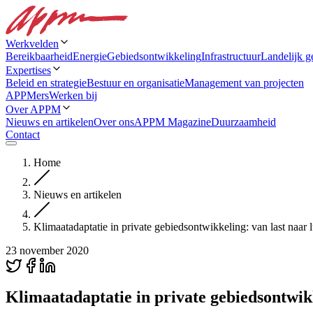
Werkvelden
Bereikbaarheid
Energie
Gebiedsontwikkeling
Infrastructuur
Landelijk g
Expertises
Beleid en strategie
Bestuur en organisatie
Management van projecten
APPMers
Werken bij
Over APPM
Nieuws en artikelen
Over ons
APPM Magazine
Duurzaamheid
Contact
Home
Nieuws en artikelen
Klimaatadaptatie in private gebiedsontwikkeling: van last naar l
23 november 2020
Klimaatadaptatie in private gebiedsontwikk