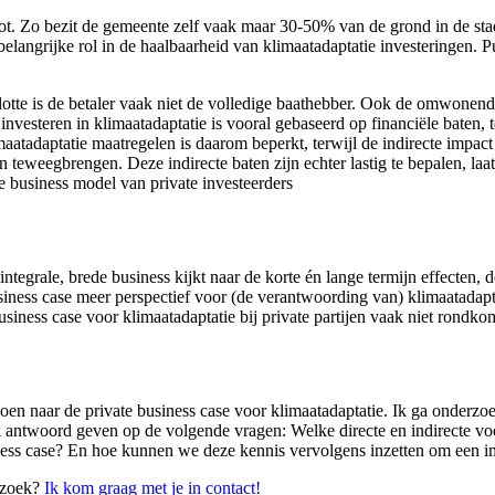
ot. Zo bezit de gemeente zelf vaak maar 30-50% van de grond in de stad, 
n belangrijke rol in de haalbaarheid van klimaatadaptatie investeringen
lotte is de betaler vaak niet de volledige baathebber. Ook de omwonenden
investeren in klimaatadaptatie is vooral gebaseerd op financiële baten,
atadaptatie maatregelen is daarom beperkt, terwijl de indirecte impact
 teweegbrengen. Deze indirecte baten zijn echter lastig te bepalen, laat
te business model van private investeerders
ntegrale, brede business kijkt naar de korte én lange termijn effecten, d
ness case meer perspectief voor (de verantwoording van) klimaatadaptat
business case voor klimaatadaptatie bij private partijen vaak niet rondko
n naar de private business case voor klimaatadaptatie. Ik ga onderzoe
k antwoord geven op de volgende vragen: Welke directe en indirecte voo
ess case? En hoe kunnen we deze kennis vervolgens inzetten om een imp
erzoek?
Ik kom graag met je in contact!