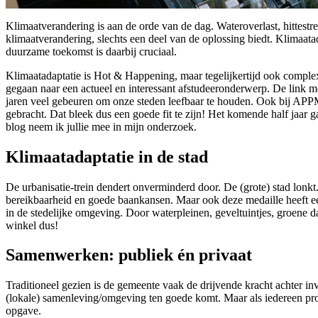
Klimaatverandering is aan de orde van de dag. Wateroverlast, hittest
klimaatverandering, slechts een deel van de oplossing biedt. Klimaat
duurzame toekomst is daarbij cruciaal.
Klimaatadaptatie is Hot & Happening, maar tegelijkertijd ook comple
gegaan naar een actueel en interessant afstudeeronderwerp. De link 
jaren veel gebeuren om onze steden leefbaar te houden. Ook bij APPM 
gebracht. Dat bleek dus een goede fit te zijn! Het komende half jaar g
blog neem ik jullie mee in mijn onderzoek.
Klimaatadaptatie in de stad
De urbanisatie-trein dendert onverminderd door. De (grote) stad lonk
bereikbaarheid en goede baankansen. Maar ook deze medaille heeft ee
in de stedelijke omgeving. Door waterpleinen, geveltuintjes, groene 
winkel dus!
Samenwerken: publiek én privaat
Traditioneel gezien is de gemeente vaak de drijvende kracht achter i
(lokale) samenleving/omgeving ten goede komt. Maar als iedereen profi
opgave.