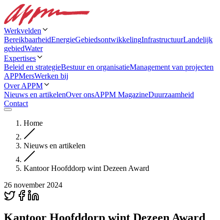
Werkvelden
Bereikbaarheid
Energie
Gebiedsontwikkeling
Infrastructuur
Landelijk
gebied
Water
Expertises
Beleid en strategie
Bestuur en organisatie
Management van projecten
APPMers
Werken bij
Over APPM
Nieuws en artikelen
Over ons
APPM Magazine
Duurzaamheid
Contact
Home
Nieuws en artikelen
Kantoor Hoofddorp wint Dezeen Award
26 november 2024
Kantoor Hoofddorp wint Dezeen Award