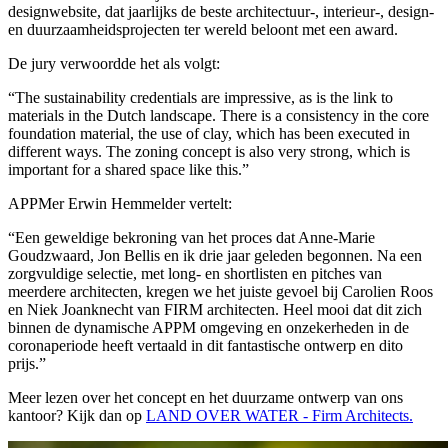
designwebsite, dat jaarlijks de beste architectuur-, interieur-, design-
en duurzaamheidsprojecten ter wereld beloont met een award.
De jury verwoordde het als volgt:
“The sustainability credentials are impressive, as is the link to
materials in the Dutch landscape. There is a consistency in the core
foundation material, the use of clay, which has been executed in
different ways. The zoning concept is also very strong, which is
important for a shared space like this.”
APPMer Erwin Hemmelder vertelt:
“Een geweldige bekroning van het proces dat Anne-Marie
Goudzwaard, Jon Bellis en ik drie jaar geleden begonnen. Na een
zorgvuldige selectie, met long- en shortlisten en pitches van
meerdere architecten, kregen we het juiste gevoel bij Carolien Roos
en Niek Joanknecht van FIRM architecten. Heel mooi dat dit zich
binnen de dynamische APPM omgeving en onzekerheden in de
coronaperiode heeft vertaald in dit fantastische ontwerp en dito
prijs.”
Meer lezen over het concept en het duurzame ontwerp van ons
kantoor? Kijk dan op
LAND OVER WATER - Firm Architects.