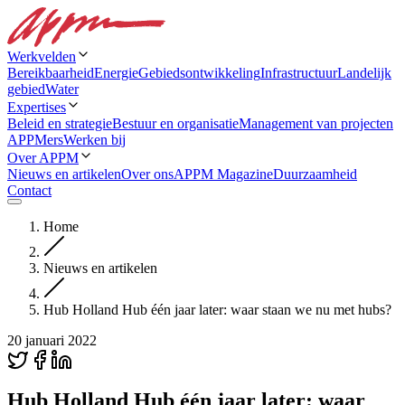
Werkvelden
Bereikbaarheid
Energie
Gebiedsontwikkeling
Infrastructuur
Landelijk
gebied
Water
Expertises
Beleid en strategie
Bestuur en organisatie
Management van projecten
APPMers
Werken bij
Over APPM
Nieuws en artikelen
Over ons
APPM Magazine
Duurzaamheid
Contact
Home
Nieuws en artikelen
Hub Holland Hub één jaar later: waar staan we nu met hubs?
20 januari 2022
Hub Holland Hub één jaar later: waar