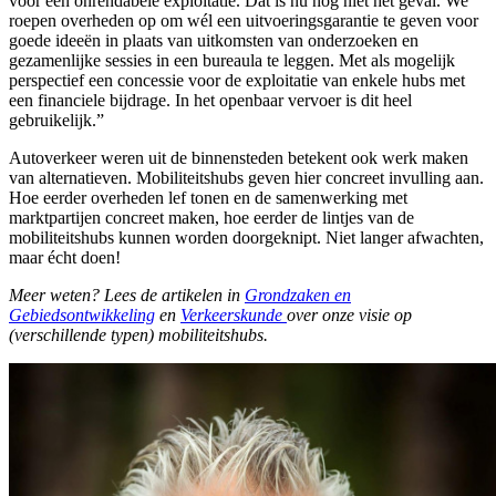
voor een onrendabele exploitatie. Dat is nu nog niet het geval. We
roepen overheden op om wél een uitvoeringsgarantie te geven voor
goede ideeën in plaats van uitkomsten van onderzoeken en
gezamenlijke sessies in een bureaula te leggen. Met als mogelijk
perspectief een concessie voor de exploitatie van enkele hubs met
een financiele bijdrage. In het openbaar vervoer is dit heel
gebruikelijk.”
Autoverkeer weren uit de binnensteden betekent ook werk maken
van alternatieven. Mobiliteitshubs geven hier concreet invulling aan.
Hoe eerder overheden lef tonen en de samenwerking met
marktpartijen concreet maken, hoe eerder de lintjes van de
mobiliteitshubs kunnen worden doorgeknipt. Niet langer afwachten,
maar écht doen!
Meer weten? Lees de artikelen in
Grondzaken en
Gebiedsontwikkeling
en
Verkeerskunde
over onze visie op
(verschillende typen) mobiliteitshubs.