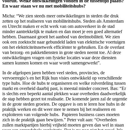
vooruit. Welke ontwikkelingen vonden in de tussentijd plaats?
En waar staan we nu met mobiliteitshubs?
Micha: “We zien steeds meer ontwikkelingen in steden die druk
zetten op het realiseren van mobiliteitshubs. Steden als Amsterdam
en Utrecht maken er echt werk van om autoverkeer in de stad
minder aantrekkelijk te maken en dan moet je een goed alternatief
hebben. Daarnaast groeit het aanbod van deelmobiliteit. We zien
ook een zoektocht naar gebundeld laden van elektrische voertuigen
om het elektriciteitsnetwerk efficiënter te gebruiken. En de overlast
van bezorg- en pakketdiensten in grote steden neemt toe. Al deze
ontwikkelingen vragen om fysieke locaties waar deze diensten
samen kunnen komen en waar wordt samengewerkt”.
In de afgelopen jaren hebben veel steden, provincies, de
vervoerregio’s en het Rijk hun visies ontwikkeld op verschillende
type hubs. Hoe de hubs te organiseren en welke rolverdeling tussen
markt en overheid daarbij past, is meestal minder concreet. Bas: “Er
is slechts een beperkt aantal plekken waar overheden daadwerkelijk
de stap hebben gezet tot realisatie. De komende jaren zal de urgentie
in de grote steden groeien. De opgave is om te leren hoe hubs in de
praktijk werken en dit weer mee te nemen bij het realiseren en
exploiteren van volgende hubs. Papieren business cases moeten
zich in de praktijk gaan bewijzen.” Peter vult aan: “Overheden
zullen marktpartijen hierbij vrijheid moeten geven dan wel in staan