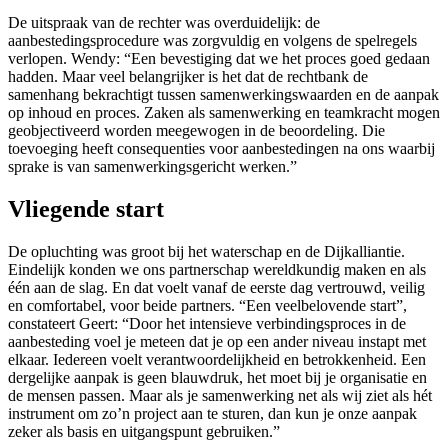
De uitspraak van de rechter was overduidelijk: de
aanbestedingsprocedure was zorgvuldig en volgens de spelregels
verlopen. Wendy: “Een bevestiging dat we het proces goed gedaan
hadden. Maar veel belangrijker is het dat de rechtbank de
samenhang bekrachtigt tussen samenwerkingswaarden en de aanpak
op inhoud en proces. Zaken als samenwerking en teamkracht mogen
geobjectiveerd worden meegewogen in de beoordeling. Die
toevoeging heeft consequenties voor aanbestedingen na ons waarbij
sprake is van samenwerkingsgericht werken.”
Vliegende start
De opluchting was groot bij het waterschap en de Dijkalliantie.
Eindelijk konden we ons partnerschap wereldkundig maken en als
één aan de slag. En dat voelt vanaf de eerste dag vertrouwd, veilig
en comfortabel, voor beide partners. “Een veelbelovende start”,
constateert Geert: “Door het intensieve verbindingsproces in de
aanbesteding voel je meteen dat je op een ander niveau instapt met
elkaar. Iedereen voelt verantwoordelijkheid en betrokkenheid. Een
dergelijke aanpak is geen blauwdruk, het moet bij je organisatie en
de mensen passen. Maar als je samenwerking net als wij ziet als hét
instrument om zo’n project aan te sturen, dan kun je onze aanpak
zeker als basis en uitgangspunt gebruiken.”