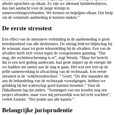
allerlei opzichten op elkaar. Zo zijn we allemaal familiebedrijven,
dus met aandacht voor de lange termijn in
samenwerkingsverbanden. We kennen en begrijpen elkaar. Dat hielp
om de winnende aanbieding te kunnen maken.”
De eerste stresstest
Een effect van de intensieve verbinding in de aanbesteding is grote
betrokkenheid van alle deelnemers. De uitslag leidt tot blijdschap bij
de winnaar, maar tot grote teleurstelling bij de afvallers. Een van de
afvallers heeft zich verzet tegen de voorgenomen gunning. “Dat
mag, die rechtsbescherming is er”, zegt Wendy. “Maar het bericht
dat er een kort geding aankwam, had grote impact op de energie die
we hadden om samen aan de slag te gaan. Het was een rem op de
prille samenwerking in afwachting van de rechtszaak. Een eerste
stresstest in de ‘wittebroodsweken’.” Geert: “De drie maanden die
aan de behandeling van de rechtszaak voorafgingen, hebben we
gelukkig bij het waterschap goed kunnen benutten.” Voor de
Dijkalliantie lag dat anders. “Sommigen van ons konden nog een
project afronden, maar voor mij persoonlijk was het echt wachten”,
vertelt Anneke. “Het jeukte aan alle kanten.”
Belangrijke jurisprudentie