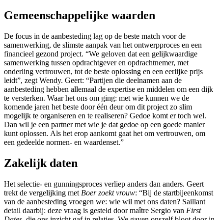
Gemeenschappelijke waarden
De focus in de aanbesteding lag op de beste match voor de
samenwerking, de slimste aanpak van het ontwerpproces en een
financieel gezond project. “We geloven dat een gelijkwaardige
samenwerking tussen opdrachtgever en opdrachtnemer, met
onderling vertrouwen, tot de beste oplossing en een eerlijke prijs
leidt”, zegt Wendy. Geert: “Partijen die deelnamen aan de
aanbesteding hebben allemaal de expertise en middelen om een dijk
te versterken. Waar het ons om ging: met wie kunnen we de
komende jaren het beste door één deur om dit project zo slim
mogelijk te organiseren en te realiseren? Gedoe komt er toch wel.
Dan wil je een partner met wie je dat gedoe op een goede manier
kunt oplossen. Als het erop aankomt gaat het om vertrouwen, om
een gedeelde normen- en waardenset.”
Zakelijk daten
Het selectie- en gunningsproces verliep anders dan anders. Geert
trekt de vergelijking met
Boer zoekt vrouw
: “Bij de startbijeenkomst
van de aanbesteding vroegen we: wie wil met ons daten? Saillant
detail daarbij: deze vraag is gesteld door maître Sergio van
First
Dates
, die ons inzicht gaf in relaties. We gaven onszelf bloot door in