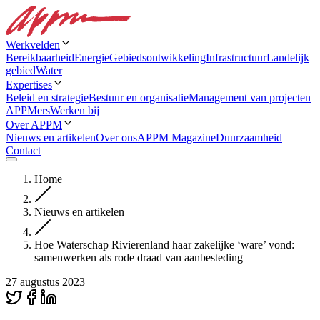
Werkvelden
Bereikbaarheid
Energie
Gebiedsontwikkeling
Infrastructuur
Landelijk
gebied
Water
Expertises
Beleid en strategie
Bestuur en organisatie
Management van projecten
APPMers
Werken bij
Over APPM
Nieuws en artikelen
Over ons
APPM Magazine
Duurzaamheid
Contact
Home
Nieuws en artikelen
Hoe Waterschap Rivierenland haar zakelijke ‘ware’ vond:
samenwerken als rode draad van aanbesteding
27 augustus 2023