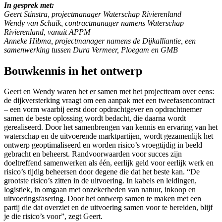
In gesprek met:
Geert Stinstra, projectmanager Waterschap Rivierenland
Wendy van Schaik, contractmanager namens Waterschap
Rivierenland, vanuit APPM
Anneke Hibma, projectmanager namens de Dijkalliantie, een
samenwerking tussen Dura Vermeer, Ploegam en GMB
Bouwkennis in het ontwerp
Geert en Wendy waren het er samen met het projectteam over eens:
de dijkversterking vraagt om een aanpak met een tweefasencontract
– een vorm waarbij eerst door opdrachtgever en opdrachtnemer
samen de beste oplossing wordt bedacht, die daarna wordt
gerealiseerd. Door het samenbrengen van kennis en ervaring van het
waterschap en de uitvoerende marktpartijen, wordt gezamenlijk het
ontwerp geoptimaliseerd en worden risico’s vroegtijdig in beeld
gebracht en beheerst. Randvoorwaarden voor succes zijn
doeltreffend samenwerken als één, eerlijk geld voor eerlijk werk en
risico’s tijdig beheersen door degene die dat het beste kan. “De
grootste risico’s zitten in de uitvoering. In kabels en leidingen,
logistiek, in omgaan met onzekerheden van natuur, inkoop en
uitvoeringsfasering. Door het ontwerp samen te maken met een
partij die dat overziet en de uitvoering samen voor te bereiden, blijf
je die risico’s voor”, zegt Geert.