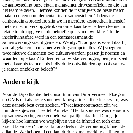
de aanbesteding onze eigen managementdrivesprofielen en die van
het team te delen. Hiermee konden de inschrijvers de beste match
maken en een complementair team samenstellen. Tijdens de
aanbestedingsprocedure zijn we in meerdere gesprekken intensief
met de inschrijvers opgetrokken om elkaar beter te leren kennen in
relatie tot de opgave en de behoefte qua samenwerking.” In de
inschrijvingsfase werd in een teamassessment de
samenwerkingskracht gemeten. Wendy: “Doorgaans wordt daarbij
vooral gekeken naar samenwerkingscompetenties. Wij voegden
twee nieuwe elementen toe: cultuurwaarden; passen je normen en
waarden bij elkaar? En leer- en ontwikkelvermogen; ben je in staat
met elkaar als team en als individu te ontwikkelen op basis van wat
je samen ontdekt en beleeft?”
Andere kijk
Voor de Dijkalliantie, het consortium van Dura Vermeer, Ploegam
en GMB dat als beste samenwerkingspartner uit de bus kwam, was
deze aanpak best even zoeken. “Tweefasencontracten zijn we
inmiddels gewend”, vertelt Anneke. “Het bijzondere was de nadruk
op samenwerking en eigenheid van partijen daarbij. Dan ga je
kijken: hoe kunnen we wegblijven van de inhoud en toch onze
kracht laten zien? Die zat bij ons deels in de verbinding bínnen de
alliantie. We hebben al een langdurige samenwerking en lijken in