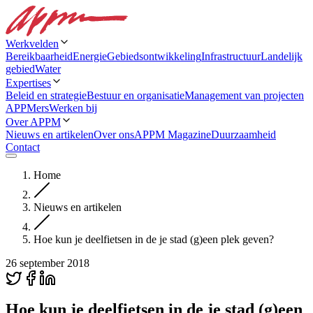
Werkvelden
Bereikbaarheid
Energie
Gebiedsontwikkeling
Infrastructuur
Landelijk
gebied
Water
Expertises
Beleid en strategie
Bestuur en organisatie
Management van projecten
APPMers
Werken bij
Over APPM
Nieuws en artikelen
Over ons
APPM Magazine
Duurzaamheid
Contact
Home
Nieuws en artikelen
Hoe kun je deelfietsen in de je stad (g)een plek geven?
26 september 2018
Hoe kun je deelfietsen in de je stad (g)een