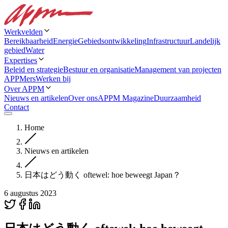
Werkvelden
Bereikbaarheid
Energie
Gebiedsontwikkeling
Infrastructuur
Landelijk
gebied
Water
Expertises
Beleid en strategie
Bestuur en organisatie
Management van projecten
APPMers
Werken bij
Over APPM
Nieuws en artikelen
Over ons
APPM Magazine
Duurzaamheid
Contact
Home
Nieuws en artikelen
日本はどう動く oftewel: hoe beweegt Japan？
6 augustus 2023