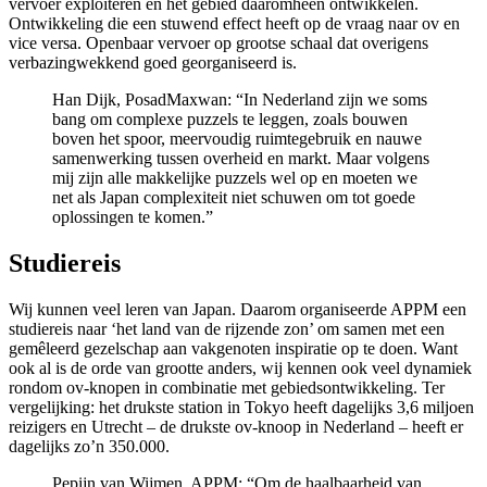
vervoer exploiteren én het gebied daaromheen ontwikkelen.
Ontwikkeling die een stuwend effect heeft op de vraag naar ov en
vice versa. Openbaar vervoer op grootse schaal dat overigens
verbazingwekkend goed georganiseerd is.
Han Dijk, PosadMaxwan: “In Nederland zijn we soms
bang om complexe puzzels te leggen, zoals bouwen
boven het spoor, meervoudig ruimtegebruik en nauwe
samenwerking tussen overheid en markt. Maar volgens
mij zijn alle makkelijke puzzels wel op en moeten we
net als Japan complexiteit niet schuwen om tot goede
oplossingen te komen.”
Studiereis
Wij kunnen veel leren van Japan. Daarom organiseerde APPM een
studiereis naar ‘het land van de rijzende zon’ om samen met een
gemêleerd gezelschap aan vakgenoten inspiratie op te doen. Want
ook al is de orde van grootte anders, wij kennen ook veel dynamiek
rondom ov-knopen in combinatie met gebiedsontwikkeling. Ter
vergelijking: het drukste station in Tokyo heeft dagelijks 3,6 miljoen
reizigers en Utrecht – de drukste ov-knoop in Nederland – heeft er
dagelijks zo’n 350.000.
Pepijn van Wijmen, APPM: “Om de haalbaarheid van