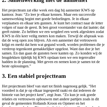
Het projectteam zat elke week een dag bij aannemer KWS op
kantoor. Jean: “Zo leer je elkaar kennen. Maar een succesvolle
samenwerking begint met goede bedoelingen. Je in elkaar
verplaatsen en elkaar iets gunnen. Je kunt het contract naar de letter
volgen of naar de geest. Ik ben groot voorstander van dat laatste; dat
geeft ruimte. Zo hebben we een wegdeel een week afgesloten zodat
KWS in één keer veilig meters kon maken. Terwijl de afspraak was
dat de weg open zou blijven. Als een aannemer dat vertrouwen
krijgt en merkt dat hem wat gegund wordt, worden problemen die je
verderop tegenkomt gemakkelijker opgelost. Want dan doe je het
samen. En dan gaan de gunsten twee kanten op. Zo konden wij de
brugdekken tijdelijk bij KWS opslaan toen we een tegenvaller
hadden in de planning. Met geven en nemen kom je samen tot de
beste oplossingen.”
3. Een stabiel projectteam
Het projectteam bleef van start tot finish nagenoeg gelijk. “Het
voordeel is dat je op elkaar ingespeeld raakt en dat iedereen de
historie van het project kent”, zegt Jean. “Zo kun je ook goede
relaties en vertrouwen opbouwen met andere partijen zoals in dit
geval de gemeenten Hollands Kroon en Opmeer en het