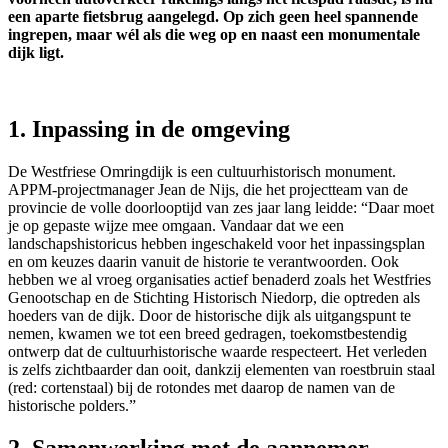
een aparte fietsbrug aangelegd. Op zich geen heel spannende
ingrepen, maar wél als die weg op en naast een monumentale
dijk ligt.
1. Inpassing in de omgeving
De Westfriese Omringdijk is een cultuurhistorisch monument.
APPM-projectmanager Jean de Nijs, die het projectteam van de
provincie de volle doorlooptijd van zes jaar lang leidde: “Daar moet
je op gepaste wijze mee omgaan. Vandaar dat we een
landschapshistoricus hebben ingeschakeld voor het inpassingsplan
en om keuzes daarin vanuit de historie te verantwoorden. Ook
hebben we al vroeg organisaties actief benaderd zoals het Westfries
Genootschap en de Stichting Historisch Niedorp, die optreden als
hoeders van de dijk. Door de historische dijk als uitgangspunt te
nemen, kwamen we tot een breed gedragen, toekomstbestendig
ontwerp dat de cultuurhistorische waarde respecteert. Het verleden
is zelfs zichtbaarder dan ooit, dankzij elementen van roestbruin staal
(red: cortenstaal) bij de rotondes met daarop de namen van de
historische polders.”
2. Samenwerking met de aannemer