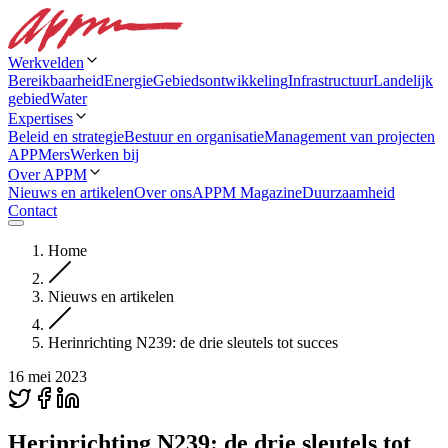
Werkvelden
Bereikbaarheid
Energie
Gebiedsontwikkeling
Infrastructuur
Landelijk
gebied
Water
Expertises
Beleid en strategie
Bestuur en organisatie
Management van projecten
APPMers
Werken bij
Over APPM
Nieuws en artikelen
Over ons
APPM Magazine
Duurzaamheid
Contact
Home
Nieuws en artikelen
Herinrichting N239: de drie sleutels tot succes
16 mei 2023
Herinrichting N239: de drie sleutels tot