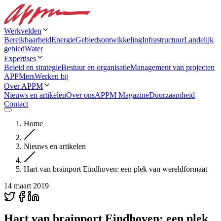
Werkvelden
Bereikbaarheid
Energie
Gebiedsontwikkeling
Infrastructuur
Landelijk
gebied
Water
Expertises
Beleid en strategie
Bestuur en organisatie
Management van projecten
APPMers
Werken bij
Over APPM
Nieuws en artikelen
Over ons
APPM Magazine
Duurzaamheid
Contact
Home
Nieuws en artikelen
Hart van brainport Eindhoven: een plek van wereldformaat
14 maart 2019
Hart van brainport Eindhoven: een plek