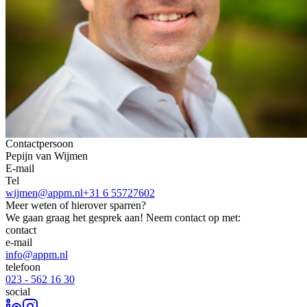
Contactpersoon
Pepijn van Wijmen
E-mail
Tel
wijmen@appm.nl
+31 6 55727602
Meer weten of hierover sparren?
We gaan graag het gesprek aan! Neem contact op met:
contact
e-mail
info@appm.nl
telefoon
023 - 562 16 30
social