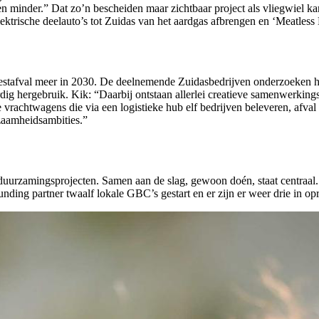
lijten minder.” Dat zo’n bescheiden maar zichtbaar project als vliegwiel
elektrische deelauto’s tot Zuidas van het aardgas afbrengen en ‘Meatles
 restafval meer in 2030. De deelnemende Zuidasbedrijven onderzoeken h
 hergebruik. Kik: “Daarbij ontstaan allerlei creatieve samenwerkings
 vrachtwagens die via een logistieke hub elf bedrijven beleveren, afva
zaamheidsambities.”
uurzamingsprojecten. Samen aan de slag, gewoon doén, staat centraal. 
nding partner twaalf lokale GBC’s gestart en er zijn er weer drie in opr