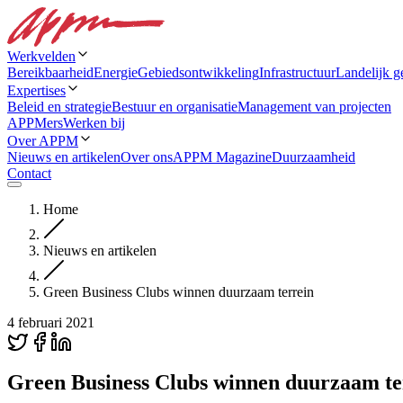
Werkvelden
Bereikbaarheid
Energie
Gebiedsontwikkeling
Infrastructuur
Landelijk g
Expertises
Beleid en strategie
Bestuur en organisatie
Management van projecten
APPMers
Werken bij
Over APPM
Nieuws en artikelen
Over ons
APPM Magazine
Duurzaamheid
Contact
Home
Nieuws en artikelen
Green Business Clubs winnen duurzaam terrein
4 februari 2021
Green Business Clubs winnen duurzaam te