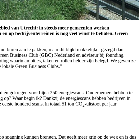
gebied van Utrecht: in steeds meer gemeenten werken
n op bedrijventerreinen is nog veel winst te behalen. Green
n buren aan te pakken, maar dit blijkt makkelijker gezegd dan
n Green Business Club (GBC) Nederland en adviseur bij founding
ing waarin ambities, taken en rollen helder zijn belegd. We geven ze
re lokale Green Business Clubs.”
gd én gekregen voor bijna 250 energiescans. Ondernemers hebben te
ing op? Waar begin ik? Dankzij de energiescans hebben bedrijven in
 eerste honderd scans, in totaal 51 ton CO
-uitstoot per jaar
2
 op spanning kunnen brengen. Dat geeft meer grip op de weg en is dus