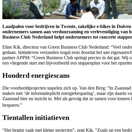
Laadpalen voor bedrijven in Twente, zakelijke e-bikes in Duiven
ondernemers samen aan verduurzaming en verlevendiging van hun 
Business Club Nederland helpt ondernemers tot concrete stappen
Eline Kik, directeur van Green Business Club Nederland: “Veel onde
gedaan. Initiatieven verzanden nogal eens doordat het aan eigenaars
partner APPM: “Green Business Club springt precies in dat gat. Wij o
een vliegende start met bijvoorbeeld een stappenplan voor het opzette
Honderd energiescans
Die voorbeeldprojecten stapelen zich op. Van den Berg: “In Zaansta
maken met ‘de informatieplicht energiebesparing’, maar zijn daarin v
Zaanstad hier nu inzicht in. Met als gevolg dat ze samen voor tonnen
besparen.”
Tientallen initiatieven
“Het begint vaak met kleine projecten”, zegt Kik. “Zoals op een bed