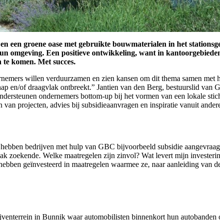
 en een groene oase met gebruikte bouwmaterialen in het stations
omgeving. Een positieve ontwikkeling, want in kantoorgebieden e
 te komen. Met succes.
rnemers willen verduurzamen en zien kansen om dit thema samen met hu
chap en/of draagvlak ontbreekt.” Jantien van den Berg, bestuurslid va
ndersteunen ondernemers bottom-up bij het vormen van een lokale sticht
n van projecten, advies bij subsidieaanvragen en inspiratie vanuit ande
d hebben bedrijven met hulp van GBC bijvoorbeeld subsidie aangevraa
aak zoekende. Welke maatregelen zijn zinvol? Wat levert mijn invester
 hebben geïnvesteerd in maatregelen waarmee ze, naar aanleiding van de
rijventerrein in Bunnik waar automobilisten binnenkort hun autobanden