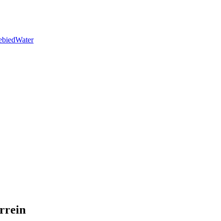
ebied
Water
rrein