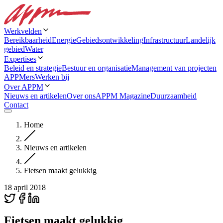
Werkvelden
Bereikbaarheid
Energie
Gebiedsontwikkeling
Infrastructuur
Landelijk
gebied
Water
Expertises
Beleid en strategie
Bestuur en organisatie
Management van projecten
APPMers
Werken bij
Over APPM
Nieuws en artikelen
Over ons
APPM Magazine
Duurzaamheid
Contact
Home
Nieuws en artikelen
Fietsen maakt gelukkig
18 april 2018
Fietsen maakt gelukkig