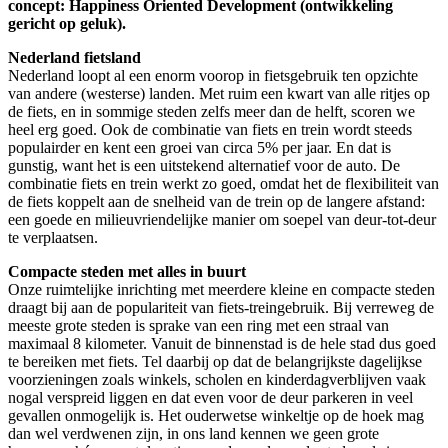
concept: Happiness Oriented Development (ontwikkeling
gericht op geluk).
Nederland fietsland
Nederland loopt al een enorm voorop in fietsgebruik ten opzichte
van andere (westerse) landen. Met ruim een kwart van alle ritjes op
de fiets, en in sommige steden zelfs meer dan de helft, scoren we
heel erg goed. Ook de combinatie van fiets en trein wordt steeds
populairder en kent een groei van circa 5% per jaar. En dat is
gunstig, want het is een uitstekend alternatief voor de auto. De
combinatie fiets en trein werkt zo goed, omdat het de flexibiliteit van
de fiets koppelt aan de snelheid van de trein op de langere afstand:
een goede en milieuvriendelijke manier om soepel van deur-tot-deur
te verplaatsen.
Compacte steden met alles in buurt
Onze ruimtelijke inrichting met meerdere kleine en compacte steden
draagt bij aan de populariteit van fiets-treingebruik. Bij verreweg de
meeste grote steden is sprake van een ring met een straal van
maximaal 8 kilometer. Vanuit de binnenstad is de hele stad dus goed
te bereiken met fiets. Tel daarbij op dat de belangrijkste dagelijkse
voorzieningen zoals winkels, scholen en kinderdagverblijven vaak
nogal verspreid liggen en dat even voor de deur parkeren in veel
gevallen onmogelijk is. Het ouderwetse winkeltje op de hoek mag
dan wel verdwenen zijn, in ons land kennen we geen grote