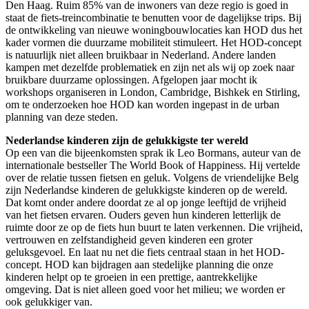
Den Haag. Ruim 85% van de inwoners van deze regio is goed in
staat de fiets-treincombinatie te benutten voor de dagelijkse trips. Bij
de ontwikkeling van nieuwe woningbouwlocaties kan HOD dus het
kader vormen die duurzame mobiliteit stimuleert. Het HOD-concept
is natuurlijk niet alleen bruikbaar in Nederland. Andere landen
kampen met dezelfde problematiek en zijn net als wij op zoek naar
bruikbare duurzame oplossingen. Afgelopen jaar mocht ik
workshops organiseren in London, Cambridge, Bishkek en Stirling,
om te onderzoeken hoe HOD kan worden ingepast in de urban
planning van deze steden.
Nederlandse kinderen zijn de gelukkigste ter wereld
Op een van die bijeenkomsten sprak ik Leo Bormans, auteur van de
internationale bestseller The World Book of Happiness. Hij vertelde
over de relatie tussen fietsen en geluk. Volgens de vriendelijke Belg
zijn Nederlandse kinderen de gelukkigste kinderen op de wereld.
Dat komt onder andere doordat ze al op jonge leeftijd de vrijheid
van het fietsen ervaren. Ouders geven hun kinderen letterlijk de
ruimte door ze op de fiets hun buurt te laten verkennen. Die vrijheid,
vertrouwen en zelfstandigheid geven kinderen een groter
geluksgevoel. En laat nu net die fiets centraal staan in het HOD-
concept. HOD kan bijdragen aan stedelijke planning die onze
kinderen helpt op te groeien in een prettige, aantrekkelijke
omgeving. Dat is niet alleen goed voor het milieu; we worden er
ook gelukkiger van.