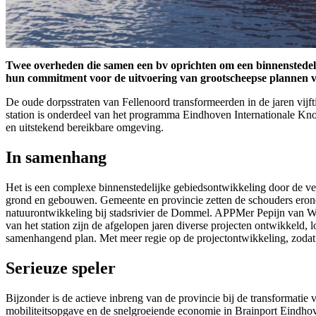
Twee overheden die samen een bv oprichten om een binnenstedel
hun commitment voor de uitvoering van grootscheepse plannen vo
De oude dorpsstraten van Fellenoord transformeerden in de jaren vijft
station is onderdeel van het programma Eindhoven Internationale K
en uitstekend bereikbare omgeving.
In samenhang
Het is een complexe binnenstedelijke gebiedsontwikkeling door de ver
grond en gebouwen. Gemeente en provincie zetten de schouders eron
natuurontwikkeling bij stadsrivier de Dommel. APPMer Pepijn van Wij
van het station zijn de afgelopen jaren diverse projecten ontwikkeld,
samenhangend plan. Met meer regie op de projectontwikkeling, zodat
Serieuze speler
Bijzonder is de actieve inbreng van de provincie bij de transformatie 
mobiliteitsopgave en de snelgroeiende economie in Brainport Eindhove