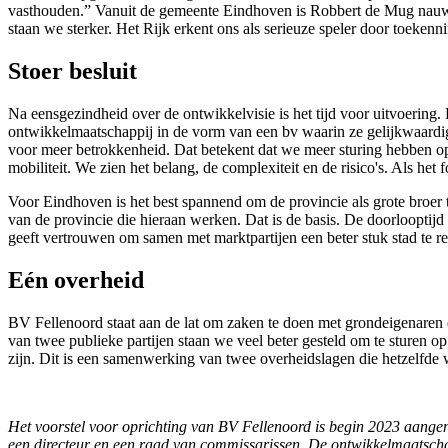
vasthouden.” Vanuit de gemeente Eindhoven is Robbert de Mug nauw 
staan we sterker. Het Rijk erkent ons als serieuze speler door toeken
Stoer besluit
Na eensgezindheid over de ontwikkelvisie is het tijd voor uitvoering
ontwikkelmaatschappij in de vorm van een bv waarin ze gelijkwaardig 
voor meer betrokkenheid. Dat betekent dat we meer sturing hebben op
mobiliteit. We zien het belang, de complexiteit en de risico's. Als h
Voor Eindhoven is het best spannend om de provincie als grote broer t
van de provincie die hieraan werken. Dat is de basis. De doorlooptijd 
geeft vertrouwen om samen met marktpartijen een beter stuk stad te re
Eén overheid
BV Fellenoord staat aan de lat om zaken te doen met grondeigenaren 
van twee publieke partijen staan we veel beter gesteld om te sturen
zijn. Dit is een samenwerking van twee overheidslagen die hetzelfde w
Het voorstel voor oprichting van BV Fellenoord is begin 2023 aange
een directeur en een raad van commissarissen. De ontwikkelmaatschapp