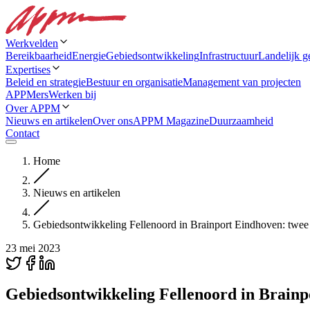
Werkvelden
Bereikbaarheid
Energie
Gebiedsontwikkeling
Infrastructuur
Landelijk g
Expertises
Beleid en strategie
Bestuur en organisatie
Management van projecten
APPMers
Werken bij
Over APPM
Nieuws en artikelen
Over ons
APPM Magazine
Duurzaamheid
Contact
Home
Nieuws en artikelen
Gebiedsontwikkeling Fellenoord in Brainport Eindhoven: twee
23 mei 2023
Gebiedsontwikkeling Fellenoord in Brainp