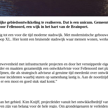
ijke gebiedsontwikkeling te realiseren. Dat is een unicum. Gemee
or Fellenoord, een wijk in het hart van de Brainport.
ig tot een voor die tijd moderne stadswijk. Met modernistische gebouwe
noop XL. Hier komt een bruisende stadswijk waar mensen wonen, werk
wevenheid met infrastructurele projecten en door het versnipperde eige
der en maakten gezamenlijk een ontwikkelvisie voor Fellenoord met p
men, die als strategisch adviseur al geruime tijd meedenkt over ontwi
 losse incidenten waarbij sturen op samenhang lastig is. Aan de noordz
 er een mooi en goed stuk stad komt.”
van het gebied. Kim Knijff, projectleider vanuit het ontwikkelbedrijf v
n zijn van belang voor de hele regio. Om grondeigenaren te verleiden 