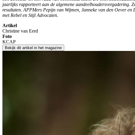
jaarlijks rapporteert aan de algemene aandeelhoudersvergadering. Z
resultaten. APPMers Pepijn van Wijmen, Janneke van den Oever en Le
met Rebel en Stijl Advocaten.
Artikel
Christine van Eerd
Foto
KCAP
Bekijk dit artikel in het magazine