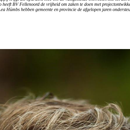
o heeft BV Fellenoord de vrijheid om zaken te doen met projectontwik
a Hümbs hebben gemeente en provincie de afgelopen jaren ondersteund 