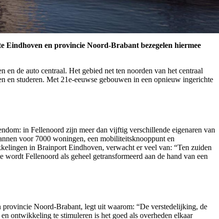
nte Eindhoven en provincie Noord-Brabant bezegelen hiermee
n en de auto centraal. Het gebied net ten noorden van het centraal
en en studeren. Met 21e-eeuwse gebouwen in een opnieuw ingerichte
ndom: in Fellenoord zijn meer dan vijftig verschillende eigenaren van
lannen voor 7000 woningen, een mobiliteitsknooppunt en
kkelingen in Brainport Eindhoven, verwacht er veel van: “Ten zuiden
ijde wordt Fellenoord als geheel getransformeerd aan de hand van een
an provincie Noord-Brabant, legt uit waarom: “De verstedelijking, de
en ontwikkeling te stimuleren is het goed als overheden elkaar