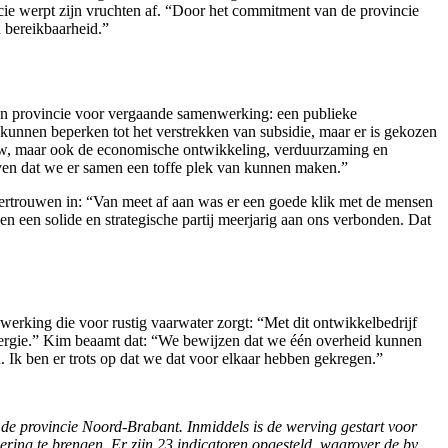
e werpt zijn vruchten af. “Door het commitment van de provincie
n bereikbaarheid.”
e en provincie voor vergaande samenwerking: een publieke
kunnen beperken tot het verstrekken van subsidie, maar er is gekozen
bouw, maar ook de economische ontwikkeling, verduurzaming en
eloven dat we er samen een toffe plek van kunnen maken.”
e vertrouwen in: “Van meet af aan was er een goede klik met de mensen
en een solide en strategische partij meerjarig aan ons verbonden. Dat
erking die voor rustig vaarwater zorgt: “Met dit ontwikkelbedrijf
 energie.” Kim beaamt dat: “We bewijzen dat we één overheid kunnen
. Ik ben er trots op dat we dat voor elkaar hebben gekregen.”
e provincie Noord-Brabant. Inmiddels is de werving gestart voor
ering te brengen. Er zijn 23 indicatoren opgesteld, waarover de bv