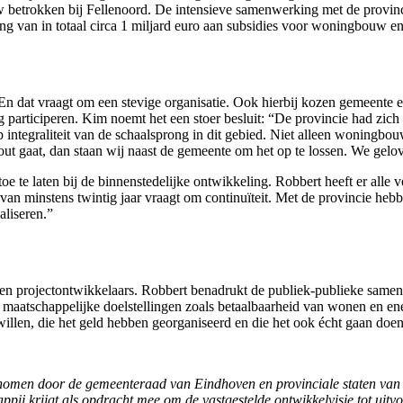
betrokken bij Fellenoord. De intensieve samenwerking met de provinci
ning van in totaal circa 1 miljard euro aan subsidies voor woningbouw e
. En dat vraagt om een stevige organisatie. Ook hierbij kozen gemeent
participeren. Kim noemt het een stoer besluit: “De provincie had zich 
 integraliteit van de schaalsprong in dit gebied. Niet alleen woning
et fout gaat, dan staan wij naast de gemeente om het op te lossen. We g
oe te laten bij de binnenstedelijke ontwikkeling. Robbert heeft er all
van minstens twintig jaar vraagt om continuïteit. Met de provincie hebb
aliseren.”
en projectontwikkelaars. Robbert benadrukt de publiek-publieke samenw
 op maatschappelijke doelstellingen zoals betaalbaarheid van wonen en
illen, die het geld hebben georganiseerd en die het ook écht gaan doen
nomen door de gemeenteraad van Eindhoven en provinciale staten van d
ij krijgt als opdracht mee om de vastgestelde ontwikkelvisie tot uitvo