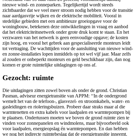
nieuwe wind- en zonneparken. Tegelijkertijd wordt steeds
zichtbaarder dat we veel meer stroom nodig hebben voor de transitie
naar aardgasvrije wijken en de elektrische mobiliteit. Vooral in
stedelijke gebieden met een ambitieuze groeiopgave voor de
woningbouw, betekenen deze ontwikkelingen in vraag en aanbod
dat het elektriciteitsnetwerk onder grote druk komt te staan. En het
verzwaren van het netwerk is geen eenvoudige opgave; de kosten
zijn hoog, en vooral het gebrek aan gespecialiseerde monteurs leidt
tot vertraging. De wachttijden voor de aansluiting van nieuwe wind-
en zonne-installaties lopen inmiddels op tot wel vijf jaar. Maar zelfs
al zouden er onbeperkt monteurs en geld beschikbaar zijn, dan nog
komen er grote ruimtelijke uitdagingen op ons af.
Gezocht: ruimte
Die uitdagingen zitten zowel boven als onder de grond. Christian
Pasman, adviseur energietransitie van APPM: ‘‘In de ondergrond
wemelt het van de telefoon-, glasvezel- en stroomkabels, water- en
gasleidingen en rioleringsbuizen. Probeer daar straks maar al die
warmtenetten en extra kabels voor laadpalen en warmtepompen bij
te plaatsen. Ondertussen moeten we boven de grond ruimte zien te
vinden voor zonnepanelen en windmolens, maar bijvoorbeeld ook
voor laadpalen, energieopslag én warmtepompen. En dan hebben
we nog het indirecte ruimtebeslag dat de energietransitie inneemt.