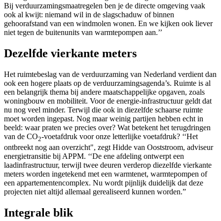
Bij verduurzamingsmaatregelen ben je de directe omgeving vaak
ook al kwijt: niemand wil in de slagschaduw of binnen
gehoorafstand van een windmolen wonen. En we kijken ook liever
niet tegen de buitenunits van warmtepompen aan.’’
Dezelfde vierkante meters
Het ruimtebeslag van de verduurzaming van Nederland verdient dan
ook een hogere plaats op de verduurzamingsagenda’s. Ruimte is al
een belangrijk thema bij andere maatschappelijke opgaven, zoals
woningbouw en mobiliteit. Voor de energie-infrastructuur geldt dat
nu nog veel minder. Terwijl die ook in diezelfde schaarse ruimte
moet worden ingepast. Nog maar weinig partijen hebben echt in
beeld: waar praten we precies over? Wat betekent het terugdringen
van de CO
-voetafdruk voor onze letterlijke voetafdruk? ‘‘Het
2
ontbreekt nog aan overzicht", zegt Hidde van Ooststroom, adviseur
energietransitie bij APPM. ‘‘De ene afdeling ontwerpt een
laadinfrastructuur, terwijl twee deuren verderop diezelfde vierkante
meters worden ingetekend met een warmtenet, warmtepompen of
een appartementencomplex. Nu wordt pijnlijk duidelijk dat deze
projecten niet altijd allemaal gerealiseerd kunnen worden.”
Integrale blik