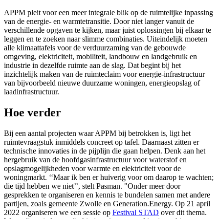
APPM pleit voor een meer integrale blik op de ruimtelijke inpassing
van de energie- en warmtetransitie. Door niet langer vanuit de
verschillende opgaven te kijken, maar juist oplossingen bij elkaar te
leggen en te zoeken naar slimme combinaties. Uiteindelijk moeten
alle klimaattafels voor de verduurzaming van de gebouwde
omgeving, elektriciteit, mobiliteit, landbouw en landgebruik en
industrie in dezelfde ruimte aan de slag. Dat begint bij het
inzichtelijk maken van de ruimteclaim voor energie-infrastructuur
van bijvoorbeeld nieuwe duurzame woningen, energieopslag of
laadinfrastructuur.
Hoe verder
Bij een aantal projecten waar APPM bij betrokken is, ligt het
ruimtevraagstuk inmiddels concreet op tafel. Daarnaast zitten er
technische innovaties in de pijplijn die gaan helpen. Denk aan het
hergebruik van de hoofdgasinfrastructuur voor waterstof en
opslagmogelijkheden voor warmte en elektriciteit voor de
woningmarkt. ‘‘Maar ik ben er huiverig voor om daarop te wachten;
die tijd hebben we niet’’, stelt Pasman. "Onder meer door
gesprekken te organiseren en kennis te bundelen samen met andere
partijen, zoals gemeente Zwolle en Generation.Energy. Op 21 april
2022 organiseren we een sessie op
Festival STAD
over dit thema.