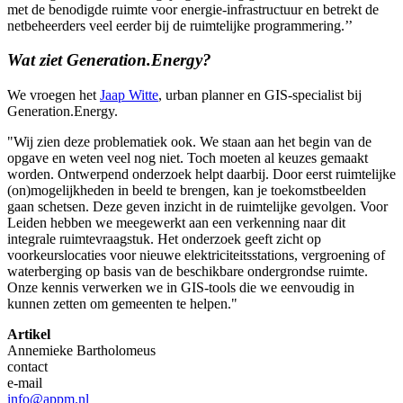
met de benodigde ruimte voor energie-infrastructuur en betrekt de
netbeheerders veel eerder bij de ruimtelijke programmering.’’
Wat ziet Generation.Energy?
We vroegen het
Jaap Witte
, urban planner en GIS-specialist bij
Generation.Energy.
"Wij zien deze problematiek ook. We staan aan het begin van de
opgave en weten veel nog niet. Toch moeten al keuzes gemaakt
worden. Ontwerpend onderzoek helpt daarbij. Door eerst ruimtelijke
(on)mogelijkheden in beeld te brengen, kan je toekomstbeelden
gaan schetsen. Deze geven inzicht in de ruimtelijke gevolgen. Voor
Leiden hebben we meegewerkt aan een verkenning naar dit
integrale ruimtevraagstuk. Het onderzoek geeft zicht op
voorkeurslocaties voor nieuwe elektriciteitsstations, vergroening of
waterberging op basis van de beschikbare ondergrondse ruimte.
Onze kennis verwerken we in GIS-tools die we eenvoudig in
kunnen zetten om gemeenten te helpen."
Artikel
Annemieke Bartholomeus
contact
e-mail
info@appm.nl