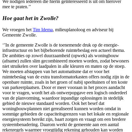
We nodigen iedereen die hierin geïnteresseerd is uit om hierover
mee te praten.’’
Hoe gaat het in Zwolle?
We vroegen het
Tim Idema
, milieuplanoloog en adviseur bij
Gemeente Zwolle.
‘’In de gemeente Zwolle is de toenemende druk op de energie-
infrastructuur en het bijbehorende ruimtebeslag een actueel thema.
De ambities op zowel duurzaamheid (opwek) als woningbouw
(afname) zullen slim gecombineerd moeten worden, zodat bewoners
niet struikelen over laadpalen in alle kleuren en maten op de stoep.
We moeten afstappen van het automatisme dat er voor het
ruimtebeslag van de extra transformatorkasten offers nodig zijn in de
openbare ruimte, zoals in het groen of nabij speeltuinen of ten koste
van parkeerplaatsen. Door er meer vooraan in het proces aandacht
voor te vragen, wordt het als ontwerpopgave een logisch onderdeel
van de planvorming, waardoor inpandige oplossingen in stedelijk
gebied de nieuwe standaard worden. Ook het besef dat
woningbouwplannen niet gerealiseerd kunnen worden omdat in
sommige gebieden de capaciteitsgrenzen van het lokale en regionale
energiesysteem bereikt zijn, baart zorgen en vraagt om een bredere
systeembenadering. Daarom werkt de gemeente aan een aantal
rekenregels waarmee vroegtijdig rekening gehouden kan worden