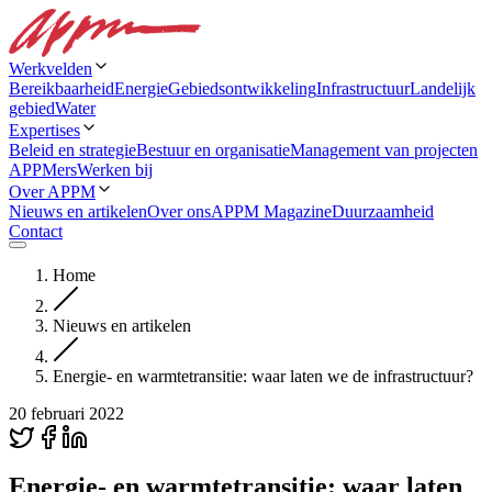
Werkvelden
Bereikbaarheid
Energie
Gebiedsontwikkeling
Infrastructuur
Landelijk
gebied
Water
Expertises
Beleid en strategie
Bestuur en organisatie
Management van projecten
APPMers
Werken bij
Over APPM
Nieuws en artikelen
Over ons
APPM Magazine
Duurzaamheid
Contact
Home
Nieuws en artikelen
Energie- en warmtetransitie: waar laten we de infrastructuur?
20 februari 2022
Energie- en warmtetransitie: waar laten