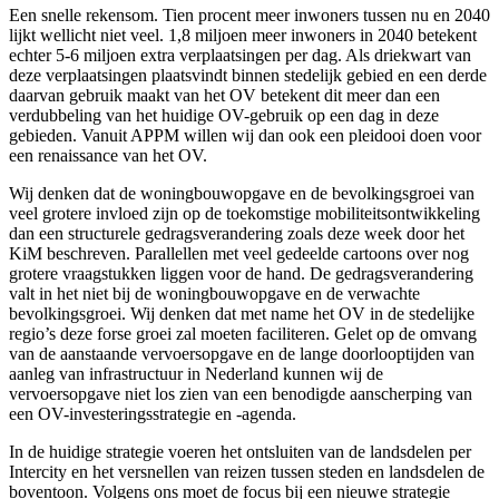
Een snelle rekensom. Tien procent meer inwoners tussen nu en 2040
lijkt wellicht niet veel. 1,8 miljoen meer inwoners in 2040 betekent
echter 5-6 miljoen extra verplaatsingen per dag. Als driekwart van
deze verplaatsingen plaatsvindt binnen stedelijk gebied en een derde
daarvan gebruik maakt van het OV betekent dit meer dan een
verdubbeling van het huidige OV-gebruik op een dag in deze
gebieden. Vanuit APPM willen wij dan ook een pleidooi doen voor
een renaissance van het OV.
Wij denken dat de woningbouwopgave en de bevolkingsgroei van
veel grotere invloed zijn op de toekomstige mobiliteitsontwikkeling
dan een structurele gedragsverandering zoals deze week door het
KiM beschreven. Parallellen met veel gedeelde cartoons over nog
grotere vraagstukken liggen voor de hand. De gedragsverandering
valt in het niet bij de woningbouwopgave en de verwachte
bevolkingsgroei. Wij denken dat met name het OV in de stedelijke
regio’s deze forse groei zal moeten faciliteren. Gelet op de omvang
van de aanstaande vervoersopgave en de lange doorlooptijden van
aanleg van infrastructuur in Nederland kunnen wij de
vervoersopgave niet los zien van een benodigde aanscherping van
een OV-investeringsstrategie en -agenda.
In de huidige strategie voeren het ontsluiten van de landsdelen per
Intercity en het versnellen van reizen tussen steden en landsdelen de
boventoon. Volgens ons moet de focus bij een nieuwe strategie