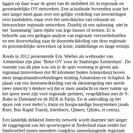
liggen op daar waar de groei van de mobiliteit zit: in regionale en
grootstedelijke OV-netwerken. Een actualisatie bovendien waar het
niet langer moet gaan over een gelijke verdeling van investeringen
over landsdelen, maar over het ontwikkelen van robuuste en
betrouwbare regionale netwerken. Daarbij zit een oplossing niet in
het ‘kunstmatig’ laten rijden van lege bussen of treinen. Er is
behoefte aan een gedegen analyse van regionale vervoerbehoeften
en een doorvertaling naar de doorontwikkeling van deze regionale
en grootstedelijke netwerken op korte, middellange en lange termijn.
Reeds in 2012 presenteerde Eric Wiebes als wethouder van
Amsterdam zijn plan ‘Beter OV voor de Stadsregio Amsterdam’. De
essentie van dit plan was om in de spits voorrang te geven aan
regionaal treinverkeer (tot 80 kilometer buiten Amsterdam) boven
meer langeafstandsverbindingen richting Amsterdam en Schiphol. In
plaats van een doorontwikkeling van de dienstregeling met steeds
meer intercity’s denken wij dat er meer aandacht en meer ruimte op
het spoor moet zijn voor regionale sprinters, vergelijkbaar met de S-
Bahn in Duitsland en de RER in Parijs. En in aanvulling op het
spoor ook voor metro’s, trams en hoogwaardige bussystemen (zoals
Rnet, Bus Rapid Transit, Interliners, Qliners, Qlinks, et cetera).
Een landelijk dekkend Intercity netwerk wordt daarmee niet langer
de ruggengraat van het spoorwegnet in Nederland maar eerder het
bindweefsel tussen meerdere complexe samenhangende regionale