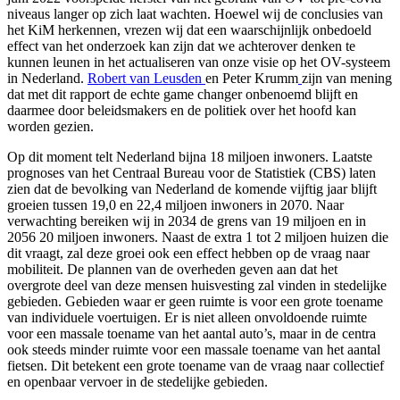
niveaus langer op zich laat wachten. Hoewel wij de conclusies van
het KiM herkennen, vrezen wij dat een waarschijnlijk onbedoeld
effect van het onderzoek kan zijn dat we achterover denken te
kunnen leunen in het actualiseren van onze visie op het OV-systeem
in Nederland.
Robert van Leusden
en Peter Krumm
zijn van mening
dat met dit rapport de echte game changer onbenoemd blijft en
daarmee door beleidsmakers en de politiek over het hoofd kan
worden gezien.
Op dit moment telt Nederland bijna 18 miljoen inwoners. Laatste
prognoses van het Centraal Bureau voor de Statistiek (CBS) laten
zien dat de bevolking van Nederland de komende vijftig jaar blijft
groeien tussen 19,0 en 22,4 miljoen inwoners in 2070. Naar
verwachting bereiken wij in 2034 de grens van 19 miljoen en in
2056 20 miljoen inwoners. Naast de extra 1 tot 2 miljoen huizen die
dit vraagt, zal deze groei ook een effect hebben op de vraag naar
mobiliteit. De plannen van de overheden geven aan dat het
overgrote deel van deze mensen huisvesting zal vinden in stedelijke
gebieden. Gebieden waar er geen ruimte is voor een grote toename
van individuele voertuigen. Er is niet alleen onvoldoende ruimte
voor een massale toename van het aantal auto’s, maar in de centra
ook steeds minder ruimte voor een massale toename van het aantal
fietsen. Dit betekent een grote toename van de vraag naar collectief
en openbaar vervoer in de stedelijke gebieden.