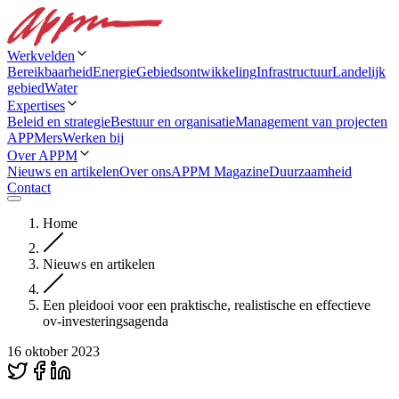
Werkvelden
Bereikbaarheid
Energie
Gebiedsontwikkeling
Infrastructuur
Landelijk
gebied
Water
Expertises
Beleid en strategie
Bestuur en organisatie
Management van projecten
APPMers
Werken bij
Over APPM
Nieuws en artikelen
Over ons
APPM Magazine
Duurzaamheid
Contact
Home
Nieuws en artikelen
Een pleidooi voor een praktische, realistische en effectieve
ov-investeringsagenda
16 oktober 2023