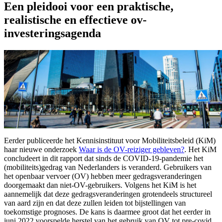
Een pleidooi voor een praktische,
realistische en effectieve ov-
investeringsagenda
Eerder publiceerde het Kennisinstituut voor Mobiliteitsbeleid (KiM)
haar nieuwe onderzoek
Waar is de OV-reiziger gebleven?
. Het KiM
concludeert in dit rapport dat sinds de COVID-19-pandemie het
(mobiliteits)gedrag van Nederlanders is veranderd. Gebruikers van
het openbaar vervoer (OV) hebben meer gedragsveranderingen
doorgemaakt dan niet-OV-gebruikers. Volgens het KiM is het
aannemelijk dat deze gedragsveranderingen grotendeels structureel
van aard zijn en dat deze zullen leiden tot bijstellingen van
toekomstige prognoses. De kans is daarmee groot dat het eerder in
juni 2022 voorspelde herstel van het gebruik van OV tot pre-covid