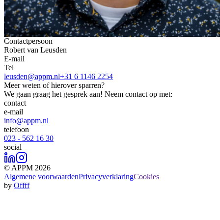
Contactpersoon
Robert van Leusden
E-mail
Tel
leusden@appm.nl
+31 6 1146 2254
Meer weten of hierover sparren?
We gaan graag het gesprek aan! Neem contact op met:
contact
e-mail
info@appm.nl
telefoon
023 - 562 16 30
social
© APPM 2026
Algemene voorwaarden
Privacyverklaring
Cookies
by
Offff