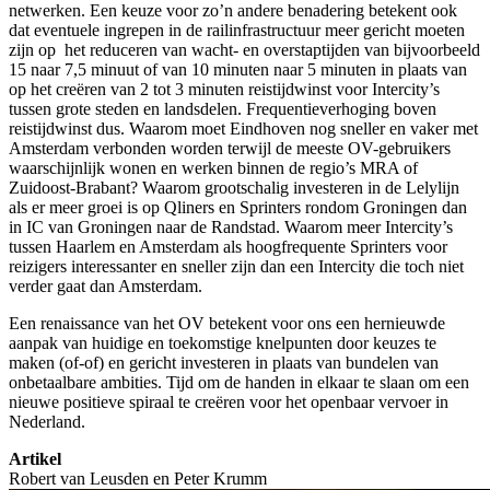
netwerken. Een keuze voor zo’n andere benadering betekent ook
dat eventuele ingrepen in de railinfrastructuur meer gericht moeten
zijn op het reduceren van wacht- en overstaptijden van bijvoorbeeld
15 naar 7,5 minuut of van 10 minuten naar 5 minuten in plaats van
op het creëren van 2 tot 3 minuten reistijdwinst voor Intercity’s
tussen grote steden en landsdelen. Frequentieverhoging boven
reistijdwinst dus. Waarom moet Eindhoven nog sneller en vaker met
Amsterdam verbonden worden terwijl de meeste OV-gebruikers
waarschijnlijk wonen en werken binnen de regio’s MRA of
Zuidoost-Brabant? Waarom grootschalig investeren in de Lelylijn
als er meer groei is op Qliners en Sprinters rondom Groningen dan
in IC van Groningen naar de Randstad. Waarom meer Intercity’s
tussen Haarlem en Amsterdam als hoogfrequente Sprinters voor
reizigers interessanter en sneller zijn dan een Intercity die toch niet
verder gaat dan Amsterdam.
Een renaissance van het OV betekent voor ons een hernieuwde
aanpak van huidige en toekomstige knelpunten door keuzes te
maken (of-of) en gericht investeren in plaats van bundelen van
onbetaalbare ambities. Tijd om de handen in elkaar te slaan om een
nieuwe positieve spiraal te creëren voor het openbaar vervoer in
Nederland.
Artikel
Robert van Leusden en Peter Krumm