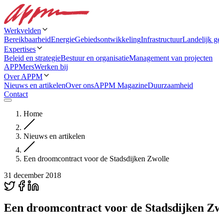
Werkvelden
Bereikbaarheid
Energie
Gebiedsontwikkeling
Infrastructuur
Landelijk g
Expertises
Beleid en strategie
Bestuur en organisatie
Management van projecten
APPMers
Werken bij
Over APPM
Nieuws en artikelen
Over ons
APPM Magazine
Duurzaamheid
Contact
Home
Nieuws en artikelen
Een droomcontract voor de Stadsdijken Zwolle
31 december 2018
Een droomcontract voor de Stadsdijken Z