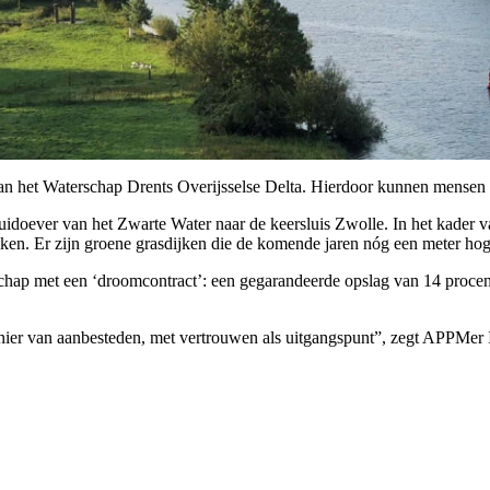
van het Waterschap Drents Overijsselse Delta. Hierdoor kunnen mensen a
 zuidoever van het Zwarte Water naar de keersluis Zwolle. In het kad
ijken. Er zijn groene grasdijken die de komende jaren nóg een meter h
chap met een ‘droomcontract’: een gegarandeerde opslag van 14 procent,
ier van aanbesteden, met vertrouwen als uitgangspunt”, zegt APPMer Il