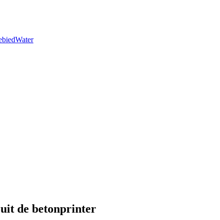
ebied
Water
it de betonprinter