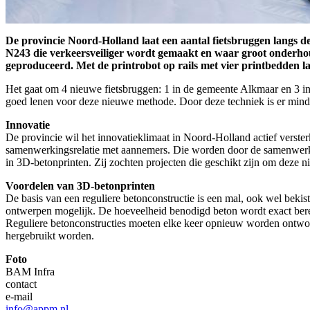
De provincie Noord-Holland laat een aantal fietsbruggen langs 
N243 die verkeersveiliger wordt gemaakt en waar groot onderho
geproduceerd. Met de printrobot op rails met vier printbedden 
Het gaat om 4 nieuwe fietsbruggen: 1 in de gemeente Alkmaar en 3 i
goed lenen voor deze nieuwe methode. Door deze techniek is er minde
Innovatie
De provincie wil het innovatieklimaat in Noord-Holland actief verst
samenwerkingsrelatie met aannemers. Die worden door de samenwerki
in 3D-betonprinten. Zij zochten projecten die geschikt zijn om deze n
Voordelen van 3D-betonprinten
De basis van een reguliere betonconstructie is een mal, ook wel beki
ontwerpen mogelijk. De hoeveelheid benodigd beton wordt exact berek
Reguliere betonconstructies moeten elke keer opnieuw worden ontwor
hergebruikt worden.
Foto
BAM Infra
contact
e-mail
info@appm.nl