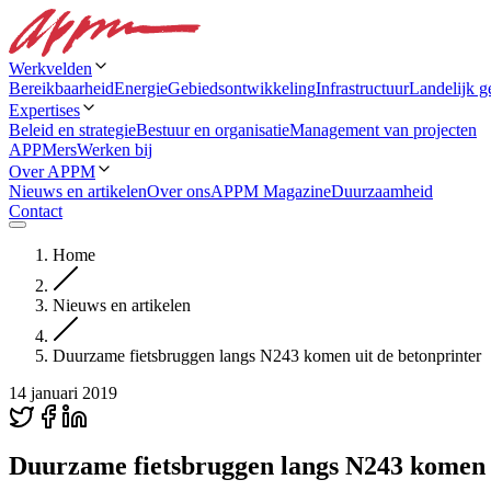
Werkvelden
Bereikbaarheid
Energie
Gebiedsontwikkeling
Infrastructuur
Landelijk g
Expertises
Beleid en strategie
Bestuur en organisatie
Management van projecten
APPMers
Werken bij
Over APPM
Nieuws en artikelen
Over ons
APPM Magazine
Duurzaamheid
Contact
Home
Nieuws en artikelen
Duurzame fietsbruggen langs N243 komen uit de betonprinter
14 januari 2019
Duurzame fietsbruggen langs N243 komen u