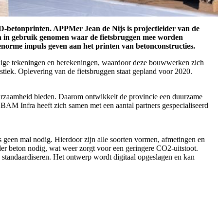
D-betonprinten. APPMer Jean de Nijs is projectleider van de
en in gebruik genomen waar de fietsbruggen mee worden
enorme impuls geven aan het printen van betonconstructies.
oudige tekeningen en berekeningen, waardoor deze bouwwerken zich
tiek. Oplevering van de fietsbruggen staat gepland voor 2020.
duurzaamheid bieden. Daarom ontwikkelt de provincie een duurzame
AM Infra heeft zich samen met een aantal partners gespecialiseerd
s geen mal nodig. Hierdoor zijn alle soorten vormen, afmetingen en
er beton nodig, wat weer zorgt voor een geringere CO2-uitstoot.
standaardiseren. Het ontwerp wordt digitaal opgeslagen en kan