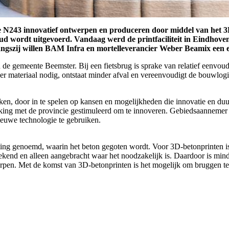
de N243 innovatief ontwerpen en produceren door middel van het 3
ud wordt uitgevoerd. Vandaag werd de printfaciliteit in Eindhov
langszij willen BAM Infra en mortelleverancier Weber Beamix een 
n de gemeente Beemster. Bij een fietsbrug is sprake van relatief eenv
r materiaal nodig, ontstaat minder afval en vereenvoudigt de bouwlogis
erken, door in te spelen op kansen en mogelijkheden die innovatie en 
ng met de provincie gestimuleerd om te innoveren. Gebiedsaannemer B
ieuwe technologie te gebruiken.
sting genoemd, waarin het beton gegoten wordt. Voor 3D-betonprinten i
end en alleen aangebracht waar het noodzakelijk is. Daardoor is mind
pen. Met de komst van 3D-betonprinten is het mogelijk om bruggen te 