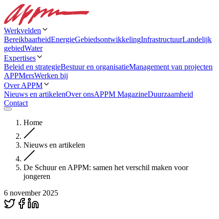
Werkvelden
Bereikbaarheid
Energie
Gebiedsontwikkeling
Infrastructuur
Landelijk
gebied
Water
Expertises
Beleid en strategie
Bestuur en organisatie
Management van projecten
APPMers
Werken bij
Over APPM
Nieuws en artikelen
Over ons
APPM Magazine
Duurzaamheid
Contact
Home
Nieuws en artikelen
De Schuur en APPM: samen het verschil maken voor
jongeren
6 november 2025