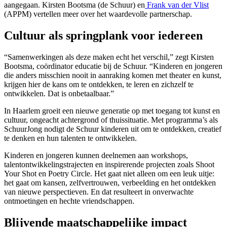
aangegaan. Kirsten Bootsma (de Schuur) en
Frank van der Vlist
(APPM) vertellen meer over het waardevolle partnerschap.
Cultuur als springplank voor iedereen
“Samenwerkingen als deze maken echt het verschil,” zegt Kirsten
Bootsma, coördinator educatie bij de Schuur. “Kinderen en jongeren
die anders misschien nooit in aanraking komen met theater en kunst,
krijgen hier de kans om te ontdekken, te leren en zichzelf te
ontwikkelen. Dat is onbetaalbaar.”
In Haarlem groeit een nieuwe generatie op met toegang tot kunst en
cultuur, ongeacht achtergrond of thuissituatie. Met programma’s als
SchuurJong nodigt de Schuur kinderen uit om te ontdekken, creatief
te denken en hun talenten te ontwikkelen.
Kinderen en jongeren kunnen deelnemen aan workshops,
talentontwikkelingstrajecten en inspirerende projecten zoals Shoot
Your Shot en Poetry Circle. Het gaat niet alleen om een leuk uitje:
het gaat om kansen, zelfvertrouwen, verbeelding en het ontdekken
van nieuwe perspectieven. En dat resulteert in onverwachte
ontmoetingen en hechte vriendschappen.
Blijvende maatschappelijke impact