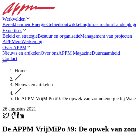
Werkvelden
Bereikbaarheid
Energie
Gebiedsontwikkeling
Infrastructuur
Landelijk g
Expertises
Beleid en strategie
Bestuur en organisatie
Management van projecten
APPMers
Werken bij
Over APPM
Nieuws en artikelen
Over ons
APPM Magazine
Duurzaamheid
Contact
Home
Nieuws en artikelen
De APPM VrijMiPo #9: De opwek van zonne-energie bij Wate
26 augustus 2021
De APPM VrijMiPo #9: De opwek van zonne