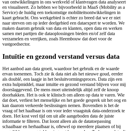
van ontwikkelingen in ons werkveld of klantvragen data analyseert
en visualiseert. Zo hebben we bijvoorbeeld in MaaS (Mobility as a
Service) de huidig een toekomstige mobiliteitsontwikkelingen in
kaart gebracht. Ons werkgebied is echter zo breed dat we er niet
naar streven om op ieder deelgebied een dataexpert te worden. We
maken daarom gebruik van data en klanten, open data en werken
samen met partijen die dataoplossingen bieden en/of zelf data
verzamelen en verrijken, zoals Heembouw dat doet voor de
vastgoedsector.
Intuïtie en gezond verstand versus data
Het aanbod aan data groeit, waardoor het gebruik en de waarde
ervan toenemen. Toch zie ik data niet als het nieuwe goud, eerder
als doublé, een laagje in het besluitvormingsproces. Data zijn een
extra hulpmiddel, maar intuïtie en gezond verstand blijven voor mij
doorslaggevend. De mens moet uiteindelijk altijd zelf de knoop
doorhakken. Het is ook te klinisch om alleen op data te varen. Wie
dat doet, verliest het menselijke en het goede gesprek uit het oog en
kan daarom verkeerde beslissingen nemen. Bovendien is het de
vraag of het haalbaar is om voor ieder vraagstuk data-onderzoek te
doen. Het kost veel tijd om uit alle aangeboden data de juiste
informatie te filteren. Dat loont alleen als de datatoepassing
schaalbaar en herhaalbaar is, oftewel op meerdere plaatsen of bij