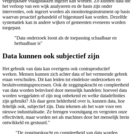
vergelijkbare vraagstukken ingezet kan worden. Zo kunnen data die
het verloop van een wijk analyseren en de basis zijn onder
interventies, ook ingezet worden als monitoringsinstrument op basis
waarvan proactief gehandeld of bijgestuurd kan worden. Dezelfde
systematiek kan in andere wijken of gemeenten eveneens worden
toegepast.
"Data onderzoek loont als de toepassing schaalbaar en
herhaalbaar is"
Data kunnen ook subjectief zijn
Het gebruik van data kan overigens ook contraproductief
werken. Mensen kunnen zich achter data of het vermeende gebrek
eraan verschuilen. Dit kan leiden tot eindeloze onderzoeken en
besluitvormingsprocessen. Ook de zeggingskracht en compleetheid
van data worden beïnvloed door menselijk handelen: hoeveel data
worden weggelaten of zijn nog onbekend en welke datadefinities
zijn gebruikt? Als daar geen helderheid over is, kunnen data, hoe
feitelijk ook, subjectief zijn. Data tekenen als het ware voor een
nieuwe industrialisatie. Ze brengen vooruitgang en vergroten onze
effectiviteit, maar worden net als machines door het menselijk brein
ontwikkeld en gestuurd."
"De zeggingskracht en compleetheid van data worden