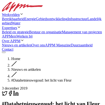
Werkvelden
Bereikbaarheid
Energie
Gebiedsontwikkeling
Infrastructuur
Landelijk
gebied
Water
Expertises
Beleid en strategie
Bestuur en organisatie
Management van projecten
APPMers
Werken bij
Over APPM
Nieuws en artikelen
Over ons
APPM Magazine
Duurzaamheid
Contact
Home
Nieuws en artikelen
#Datahetnieuwegoud: het licht van Fleur
3 december 2019
#Datahetnieuwegoud: het licht van Fleur