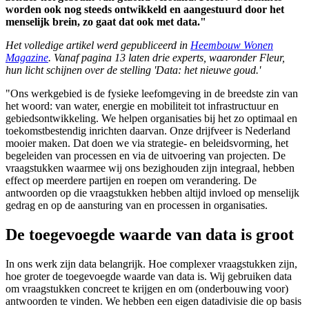
worden ook nog steeds ontwikkeld en aangestuurd door het
menselijk brein, zo gaat dat ook met data."
Het volledige artikel werd gepubliceerd in
Heembouw Wonen
Magazine
. Vanaf pagina 13 laten drie experts, waaronder Fleur,
hun licht schijnen over de stelling 'Data: het nieuwe goud.'
"Ons werkgebied is de fysieke leefomgeving in de breedste zin van
het woord: van water, energie en mobiliteit tot infrastructuur en
gebiedsontwikkeling. We helpen organisaties bij het zo optimaal en
toekomstbestendig inrichten daarvan. Onze drijfveer is Nederland
mooier maken. Dat doen we via strategie- en beleidsvorming, het
begeleiden van processen en via de uitvoering van projecten. De
vraagstukken waarmee wij ons bezighouden zijn integraal, hebben
effect op meerdere partijen en roepen om verandering. De
antwoorden op die vraagstukken hebben altijd invloed op menselijk
gedrag en op de aansturing van en processen in organisaties.
De toegevoegde waarde van data is groot
In ons werk zijn data belangrijk. Hoe complexer vraagstukken zijn,
hoe groter de toegevoegde waarde van data is. Wij gebruiken data
om vraagstukken concreet te krijgen en om (onderbouwing voor)
antwoorden te vinden. We hebben een eigen datadivisie die op basis