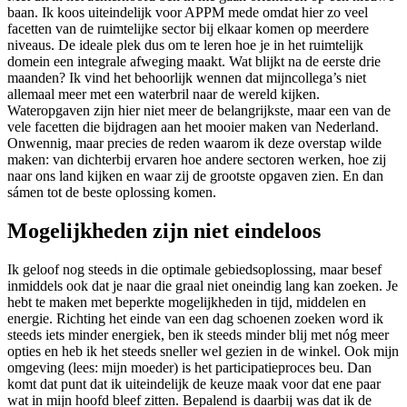
baan. Ik koos uiteindelijk voor APPM mede omdat hier zo veel
facetten van de ruimtelijke sector bij elkaar komen op meerdere
niveaus. De ideale plek dus om te leren hoe je in het ruimtelijk
domein een integrale afweging maakt. Wat blijkt na de eerste drie
maanden? Ik vind het behoorlijk wennen dat mijncollega’s niet
allemaal meer met een waterbril naar de wereld kijken.
Wateropgaven zijn hier niet meer de belangrijkste, maar een van de
vele facetten die bijdragen aan het mooier maken van Nederland.
Onwennig, maar precies de reden waarom ik deze overstap wilde
maken: van dichterbij ervaren hoe andere sectoren werken, hoe zij
naar ons land kijken en waar zij de grootste opgaven zien. En dan
sámen tot de beste oplossing komen.
Mogelijkheden zijn niet eindeloos
Ik geloof nog steeds in die optimale gebiedsoplossing, maar besef
inmiddels ook dat je naar die graal niet oneindig lang kan zoeken. Je
hebt te maken met beperkte mogelijkheden in tijd, middelen en
energie. Richting het einde van een dag schoenen zoeken word ik
steeds iets minder energiek, ben ik steeds minder blij met nóg meer
opties en heb ik het steeds sneller wel gezien in de winkel. Ook mijn
omgeving (lees: mijn moeder) is het participatieproces beu. Dan
komt dat punt dat ik uiteindelijk de keuze maak voor dat ene paar
wat in mijn hoofd bleef zitten. Bepalend is daarbij was dat ik de