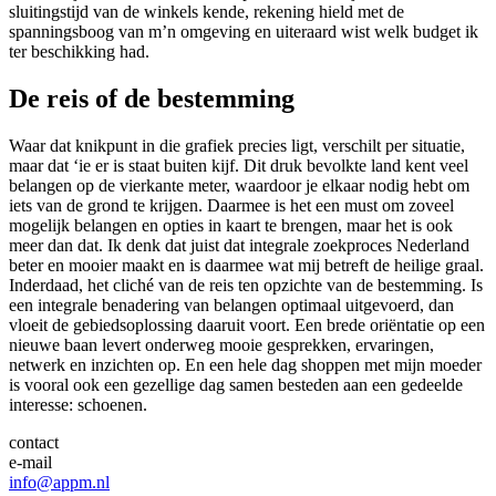
sluitingstijd van de winkels kende, rekening hield met de
spanningsboog van m’n omgeving en uiteraard wist welk budget ik
ter beschikking had.
De reis of de bestemming
Waar dat knikpunt in die grafiek precies ligt, verschilt per situatie,
maar dat ‘ie er is staat buiten kijf. Dit druk bevolkte land kent veel
belangen op de vierkante meter, waardoor je elkaar nodig hebt om
iets van de grond te krijgen. Daarmee is het een must om zoveel
mogelijk belangen en opties in kaart te brengen, maar het is ook
meer dan dat. Ik denk dat juist dat integrale zoekproces Nederland
beter en mooier maakt en is daarmee wat mij betreft de heilige graal.
Inderdaad, het cliché van de reis ten opzichte van de bestemming. Is
een integrale benadering van belangen optimaal uitgevoerd, dan
vloeit de gebiedsoplossing daaruit voort. Een brede oriëntatie op een
nieuwe baan levert onderweg mooie gesprekken, ervaringen,
netwerk en inzichten op. En een hele dag shoppen met mijn moeder
is vooral ook een gezellige dag samen besteden aan een gedeelde
interesse: schoenen.
contact
e-mail
info@appm.nl