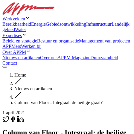
Werkvelden
Bereikbaarheid
Energie
Gebiedsontwikkeling
Infrastructuur
Landelijk
gebied
Water
Expertises
Beleid en strategie
Bestuur en organisatie
Management van projecten
APPMers
Werken bij
Over APPM
Nieuws en artikelen
Over ons
APPM Magazine
Duurzaamheid
Contact
Home
Nieuws en artikelen
Column van Floor - Integraal: de heilige graal?
1 april 2021
Column van Floor - Integraal: de heilige