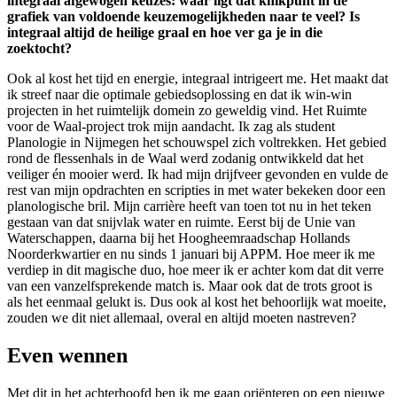
integraal afgewogen keuzes: waar ligt dat knikpunt in de
grafiek van voldoende keuzemogelijkheden naar te veel? Is
integraal altijd de heilige graal en hoe ver ga je in die
zoektocht?
Ook al kost het tijd en energie, integraal intrigeert me. Het maakt dat
ik streef naar die optimale gebiedsoplossing en dat ik win-win
projecten in het ruimtelijk domein zo geweldig vind. Het Ruimte
voor de Waal-project trok mijn aandacht. Ik zag als student
Planologie in Nijmegen het schouwspel zich voltrekken. Het gebied
rond de flessenhals in de Waal werd zodanig ontwikkeld dat het
veiliger én mooier werd. Ik had mijn drijfveer gevonden en vulde de
rest van mijn opdrachten en scripties in met water bekeken door een
planologische bril. Mijn carrière heeft van toen tot nu in het teken
gestaan van dat snijvlak water en ruimte. Eerst bij de Unie van
Waterschappen, daarna bij het Hoogheemraadschap Hollands
Noorderkwartier en nu sinds 1 januari bij APPM. Hoe meer ik me
verdiep in dit magische duo, hoe meer ik er achter kom dat dit verre
van een vanzelfsprekende match is. Maar ook dat de trots groot is
als het eenmaal gelukt is. Dus ook al kost het behoorlijk wat moeite,
zouden we dit niet allemaal, overal en altijd moeten nastreven?
Even wennen
Met dit in het achterhoofd ben ik me gaan oriënteren op een nieuwe