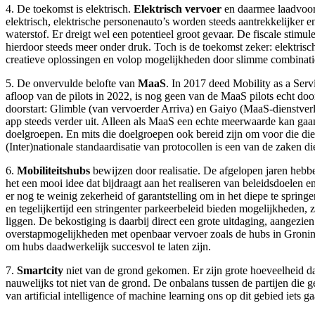
4. De toekomst is elektrisch.
Elektrisch vervoer
en daarmee laadvoorzi
elektrisch, elektrische personenauto’s worden steeds aantrekkelijker en
waterstof. Er dreigt wel een potentieel groot gevaar. De fiscale stimul
hierdoor steeds meer onder druk. Toch is de toekomst zeker: elektrisch
creatieve oplossingen en volop mogelijkheden door slimme combinati
5. De onvervulde belofte van
MaaS
. In 2017 deed Mobility as a Serv
afloop van de pilots in 2022, is nog geen van de MaaS pilots echt do
doorstart: Glimble (van vervoerder Arriva) en Gaiyo (MaaS-dienstverl
app steeds verder uit. Alleen als MaaS een echte meerwaarde kan gaa
doelgroepen. En mits die doelgroepen ook bereid zijn om voor die die
(Inter)nationale standaardisatie van protocollen is een van de zaken d
6.
Mobiliteitshubs
bewijzen door realisatie. De afgelopen jaren hebbe
het een mooi idee dat bijdraagt aan het realiseren van beleidsdoelen en
er nog te weinig zekerheid of garantstelling om in het diepe te sprin
en tegelijkertijd een stringenter parkeerbeleid bieden mogelijkheden, 
liggen. De bekostiging is daarbij direct een grote uitdaging, aangezie
overstapmogelijkheden met openbaar vervoer zoals de hubs in Gronin
om hubs daadwerkelijk succesvol te laten zijn.
7.
Smartcity
niet van de grond gekomen. Er zijn grote hoeveelheid dat
nauwelijks tot niet van de grond. De onbalans tussen de partijen die g
van artificial intelligence of machine learning ons op dit gebied iets