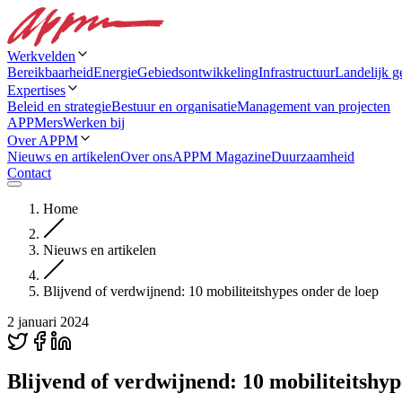
Werkvelden
Bereikbaarheid
Energie
Gebiedsontwikkeling
Infrastructuur
Landelijk g
Expertises
Beleid en strategie
Bestuur en organisatie
Management van projecten
APPMers
Werken bij
Over APPM
Nieuws en artikelen
Over ons
APPM Magazine
Duurzaamheid
Contact
Home
Nieuws en artikelen
Blijvend of verdwijnend: 10 mobiliteitshypes onder de loep
2 januari 2024
Blijvend of verdwijnend: 10 mobiliteitshyp