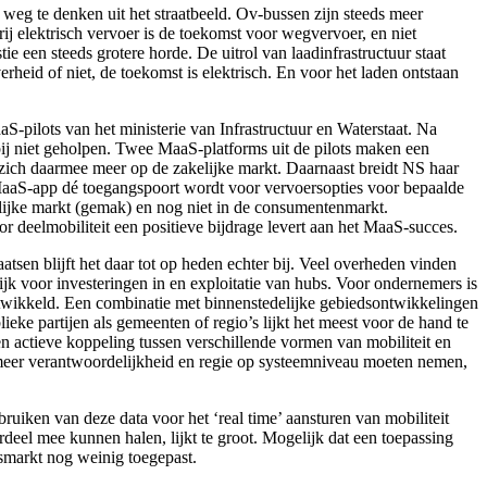
 weg te denken uit het straatbeeld. Ov-bussen zijn steeds meer
erij elektrisch vervoer is de toekomst voor wegvervoer, en niet
ie een steeds grotere horde. De uitrol van laadinfrastructuur staat
rheid of niet, de toekomst is elektrisch. En voor het laden ontstaan
S-pilots van het ministerie van Infrastructuur en Waterstaat. Na
bij niet geholpen. Twee MaaS-platforms uit de pilots maken een
 zich daarmee meer op de zakelijke markt. Daarnaast breidt NS haar
 MaaS-app dé toegangspoort wordt voor vervoersopties voor bepaalde
elijke markt (gemak) en nog niet in de consumentenmarkt.
or deelmobiliteit een positieve bijdrage levert aan het MaaS-succes.
tsen blijft het daar tot op heden echter bij. Veel overheden vinden
elijk voor investeringen in en exploitatie van hubs. Voor ondernemers is
 ontwikkeld. Een combinatie met binnenstedelijke gebiedsontwikkelingen
ieke partijen als gemeenten of regio’s lijkt het meest voor de hand te
Een actieve koppeling tussen verschillende vormen van mobiliteit en
 meer verantwoordelijkheid en regie op systeemniveau moeten nemen,
ruiken van deze data voor het ‘real time’ aansturen van mobiliteit
ordeel mee kunnen halen, lijkt te groot. Mogelijk dat een toepassing
itsmarkt nog weinig toegepast.