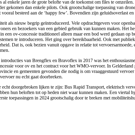
 al enkele jaren de grote belofte van de toekomst om files te omzeilen
rder gekomen dan enkele pilots. Ook grootschalige toepassing van drone
dit vooral besteed aan de ‘happy few’. Bovendien zijn geluidsoverlast e
liteit als nieuw begrip geïntroduceerd. Vele opdrachtgevers voor open
oners en bezoekers van een gebied gebruik van kunnen maken. Het heeft
in een ov-concessie traditioneel alleen maar een bod werd gedaan op bu
stemen te introduceren. Het ging over bereikbaarheid. Ook met publiek
heid. Dat is, ook bezien vanuit opgave in relatie tot vervoersarmoede,
omen.
le introducties van Brengflex en Bravoflex in 2017 was het enthousiasm
concessie voor ov en het contract voor het WMO-vervoer. In Gelderland 
ovincie en gemeenten gevonden die nodig is om vraaggestuurd vervoer
 vervoer nu echt gaat doorbreken.
 echt doorgebroken lijken te zijn: Bus Rapid Transport, elektrisch ver
ebben hun beloften tot op heden niet waar kunnen maken. Een viertal 
n eerste toepassingen in 2024 grootschalig door te breken met mobiliteit