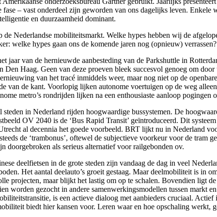
 Amerikaanse onderzoeksbureau Gartner gebruikt. Jaarlijks presenteer
e fase – vast onderdeel zijn geworden van ons dagelijks leven. Enkele 
telligentie en duurzaamheid dominant.
p de Nederlandse mobiliteitsmarkt. Welke hypes hebben wij de afgelop
rijker: welke hypes gaan ons de komende jaren nog (opnieuw) verrassen
 het jaar van de hernieuwde aanbesteding van de Parkshuttle in Rotter
n Den Haag. Geen van deze proeven bleek succesvol genoeg om door te
a vernieuwing van het tracé inmiddels weer, maar nog niet op de openbar
 van de kant. Voorlopig lijken autonome voertuigen op de weg alleen ka
nome metro’s rondrijden lijken na een enthousiaste aanloop pogingen o
antal steden in Nederland rijden hoogwaardige bussystemen. De hoogwaa
beeld OV 2040 is de ‘Bus Rapid Transit’ geïntroduceerd. Dit systeem bes
trecht al decennia het goede voorbeeld. BRT lijkt nu in Nederland voo
 steeds de ‘trambonus’, oftewel de subjectieve voorkeur voor de tram ge
jn doorgebroken als serieus alternatief voor railgebonden ov.
nese deelfietsen in de grote steden zijn vandaag de dag in veel Nederla
boden. Het aantal deelauto’s groeit gestaag. Maar deelmobiliteit is in o
lle projecten, maar blijkt het lastig om op te schalen. Bovendien ligt d
ien worden gezocht in andere samenwerkingsmodellen tussen markt en 
liteitstransitie, is een actieve dialoog met aanbieders cruciaal. Actief 
liteit biedt hier kansen voor. Leren waar en hoe opschaling werkt, g