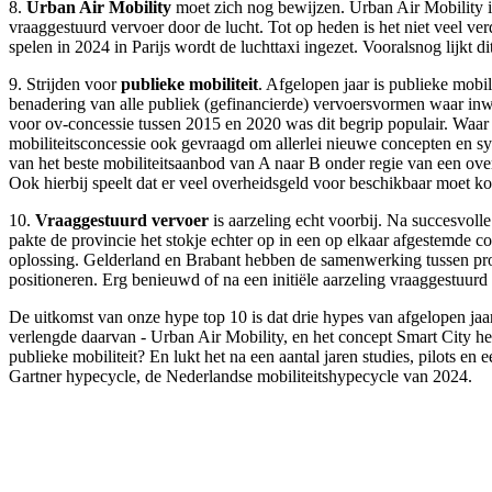
8.
Urban Air Mobility
moet zich nog bewijzen. Urban Air Mobility is
vraaggestuurd vervoer door de lucht. Tot op heden is het niet veel ve
spelen in 2024 in Parijs wordt de luchttaxi ingezet. Vooralsnog lijkt 
9. Strijden voor
publieke mobiliteit
. Afgelopen jaar is publieke mobi
benadering van alle publiek (gefinancierde) vervoersvormen waar inw
voor ov-concessie tussen 2015 en 2020 was dit begrip populair. Waar 
mobiliteitsconcessie ook gevraagd om allerlei nieuwe concepten en sy
van het beste mobiliteitsaanbod van A naar B onder regie van een over
Ook hierbij speelt dat er veel overheidsgeld voor beschikbaar moet k
10.
Vraaggestuurd vervoer
is aarzeling echt voorbij. Na succesvol
pakte de provincie het stokje echter op in een op elkaar afgestemde 
oplossing. Gelderland en Brabant hebben de samenwerking tussen pr
positioneren. Erg benieuwd of na een initiële aarzeling vraaggestuurd
De uitkomst van onze hype top 10 is dat drie hypes van afgelopen jaar
verlengde daarvan - Urban Air Mobility, en het concept Smart City h
publieke mobiliteit? En lukt het na een aantal jaren studies, pilots e
Gartner hypecycle, de Nederlandse mobiliteitshypecycle van 2024.