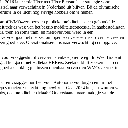
. In 2016 lanceerde Uber met Uber Elevate haar strategie voor
s zal naar verwachting in Nederland uit blijven. Bij de olympische
n drukte in de lucht nog stevige hobbels om te nemen.
baar of WMO-vervoer zien publieke mobiliteit als een gebundelde
 trekjes weg van het begrip mobiliteitsconcessie. In aanbestedingen
s, trein en soms tram- en metrovervoer, werd in een
 vervoer gaat het niet sec om openbaar vervoer maar over het creëren
 een goed idee. Operationaliseren is naar verwachting een opgave.
e voor vraaggestuurd vervoer na enkele jaren weg . In West-Brabant
gaat het goed met HaltetaxiRRReis. Zeeland blijft zoeken naar een
 goed als linking pin tussen openbaar vervoer en WMO-vervoer te
voer en vraaggestuurd vervoer. Autonome voertuigen en - in het
hypes moeten zich echt nog bewijzen. Gaat 2024 het jaar worden van
shubs, deelmobiliteit en MaaS? Onderstaand, naar analogie van de