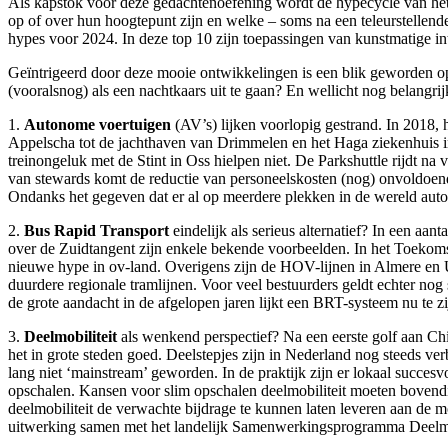
Als kapstok voor deze gedachtenoefening wordt de hypecycle van het
op of over hun hoogtepunt zijn en welke – soms na een teleurstellend
hypes voor 2024. In deze top 10 zijn toepassingen van kunstmatige in
Geïntrigeerd door deze mooie ontwikkelingen is een blik geworden o
(vooralsnog) als een nachtkaars uit te gaan? En wellicht nog belang
1.
Autonome voertuigen
(AV’s) lijken voorlopig gestrand. In 2018,
Appelscha tot de jachthaven van Drimmelen en het Haga ziekenhuis i
treinongeluk met de Stint in Oss hielpen niet. De Parkshuttle rijdt n
van stewards komt de reductie van personeelskosten (nog) onvoldoende
Ondanks het gegeven dat er al op meerdere plekken in de wereld auto
2.
Bus Rapid Transport
eindelijk als serieus alternatief? In een a
over de Zuidtangent zijn enkele bekende voorbeelden. In het Toekomst
nieuwe hype in ov-land. Overigens zijn de HOV-lijnen in Almere en U
duurdere regionale tramlijnen. Voor veel bestuurders geldt echter nog
de grote aandacht in de afgelopen jaren lijkt een BRT-systeem nu te zi
3.
Deelmobiliteit
als wenkend perspectief? Na een eerste golf aan Chi
het in grote steden goed. Deelstepjes zijn in Nederland nog steeds ver
lang niet ‘mainstream’ geworden. In de praktijk zijn er lokaal succesvo
opschalen. Kansen voor slim opschalen deelmobiliteit moeten bovend
deelmobiliteit de verwachte bijdrage te kunnen laten leveren aan de mobi
uitwerking samen met het landelijk Samenwerkingsprogramma Deelmobi