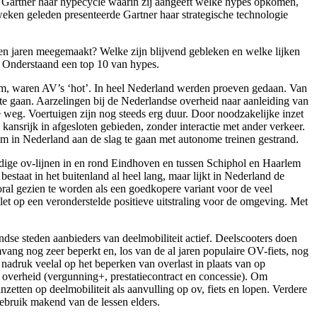
t Gartner haar hypecycle waarin zij aangeeft welke hypes opkomen,
weken geleden presenteerde Gartner haar strategische technologie
en jaren meegemaakt? Welke zijn blijvend gebleken en welke lijken
? Onderstaand een top 10 van hypes.
dam, waren AV’s ‘hot’. In heel Nederland werden proeven gedaan. Van
 gaan. Aarzelingen bij de Nederlandse overheid naar aanleiding van
e weg. Voertuigen zijn nog steeds erg duur. Door noodzakelijke inzet
nsrijk in afgesloten gebieden, zonder interactie met ander verkeer.
m in Nederland aan de slag te gaan met autonome treinen gestrand.
rdige ov-lijnen in en rond Eindhoven en tussen Schiphol en Haarlem
taat in het buitenland al heel lang, maar lijkt in Nederland de
ral gezien te worden als een goedkopere variant voor de veel
let op een veronderstelde positieve uitstraling voor de omgeving. Met
ndse steden aanbieders van deelmobiliteit actief. Deelscooters doen
mvang nog zeer beperkt en, los van de al jaren populaire OV-fiets, nog
e nadruk veelal op het beperken van overlast in plaats van op
overheid (vergunning+, prestatiecontract en concessie). Om
inzetten op deelmobiliteit als aanvulling op ov, fiets en lopen. Verdere
ebruik makend van de lessen elders.