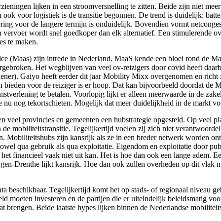
eningen lijken in een stroomversnelling te zitten. Beide zijn niet meer
 ook voor logistiek is de transitie begonnen. De trend is duidelijk: batt
ering voor de langere termijn is onduidelijk. Bovendien vormt netcongest
 vervoer wordt snel goedkoper dan elk alternatief. Een stimulerende ove
es te maken.
ice (Maas) zijn intrede in Nederland. MaaS kende een bloei rond de Maa
orgebroken. Het wegblijven van veel ov-reizigers door covid heeft daar
ener). Gaiyo heeft eerder dit jaar Mobility Mixx overgenomen en richt
n bieden voor de reiziger is er hoop. Dat kan bijvoorbeeld doordat de
nstverlening te betalen. Voorlopig lijkt er alleen meerwaarde in de zak
ie nu nog tekortschieten. Mogelijk dat meer duidelijkheid in de markt vo
n veel provincies en gemeenten een hubstrategie opgesteld. Op veel plaa
 de mobiliteitstransitie. Tegelijkertijd voelen zij zich niet verantwoord
gen. Mobiliteitshubs zijn kansrijk als ze in een breder netwerk worden
zowel qua gebruik als qua exploitatie. Eigendom en exploitatie door publ
n het financieel vaak niet uit kan. Het is hoe dan ook een lange adem. 
gen-Drenthe lijkt kansrijk. Hoe dan ook zullen overheden op dit vlak
a beschikbaar. Tegelijkertijd komt het op stads- of regionaal niveau geb
eld moeten investeren en de partijen die er uiteindelijk beleidsmatig vo
 gaat brengen. Beide laatste hypes lijken binnen de Nederlandse mobilite