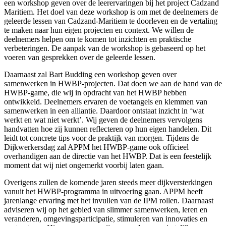
een workshop geven over de leerervaringen bij het project Cadzand
Maritiem. Het doel van deze workshop is om met de deelnemers de
geleerde lessen van Cadzand-Maritiem te doorleven en de vertaling
te maken naar hun eigen projecten en context. We willen de
deelnemers helpen om te komen tot inzichten en praktische
verbeteringen. De aanpak van de workshop is gebaseerd op het
voeren van gesprekken over de geleerde lessen.
Daarnaast zal Bart Budding een workshop geven over
samenwerken in HWBP-projecten. Dat doen we aan de hand van de
HWBP-game, die wij in opdracht van het HWBP hebben
ontwikkeld. Deelnemers ervaren de voetangels en klemmen van
samenwerken in een alliantie. Daardoor ontstaat inzicht in ‘wat
werkt en wat niet werkt’. Wij geven de deelnemers vervolgens
handvatten hoe zij kunnen reflecteren op hun eigen handelen. Dit
leidt tot concrete tips voor de praktijk van morgen. Tijdens de
Dijkwerkersdag zal APPM het HWBP-game ook officieel
overhandigen aan de directie van het HWBP. Dat is een feestelijk
moment dat wij niet ongemerkt voorbij laten gaan.
Overigens zullen de komende jaren steeds meer dijkversterkingen
vanuit het HWBP-programma in uitvoering gaan. APPM heeft
jarenlange ervaring met het invullen van de IPM rollen. Daarnaast
adviseren wij op het gebied van slimmer samenwerken, leren en
veranderen, omgevingsparticipatie, stimuleren van innovaties en