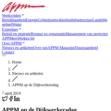
Werkvelden
Bereikbaarheid
Energie
Gebiedsontwikkeling
Infrastructuur
Landelijk
gebied
Water
Expertises
Beleid en strategie
Bestuur en organisatie
Management van projecten
APPMers
Werken bij
Over APPM
Nieuws en artikelen
Over ons
APPM Magazine
Duurzaamheid
Contact
Home
Nieuws en artikelen
APPM op de Dijkwerkersdag
7 april 2019
APPM op de Dijkwerkersdag