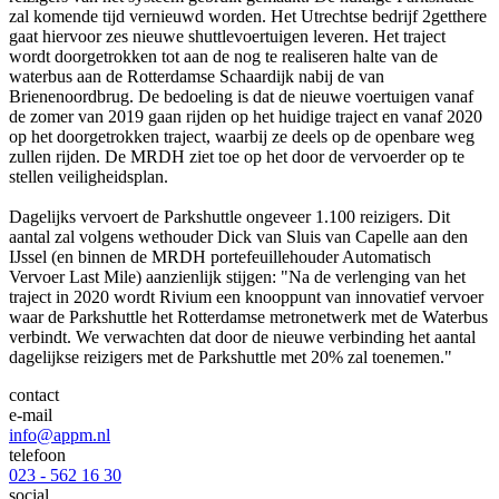
zal komende tijd vernieuwd worden. Het Utrechtse bedrijf 2getthere
gaat hiervoor zes nieuwe shuttlevoertuigen leveren. Het traject
wordt doorgetrokken tot aan de nog te realiseren halte van de
waterbus aan de Rotterdamse Schaardijk nabij de van
Brienenoordbrug. De bedoeling is dat de nieuwe voertuigen vanaf
de zomer van 2019 gaan rijden op het huidige traject en vanaf 2020
op het doorgetrokken traject, waarbij ze deels op de openbare weg
zullen rijden. De MRDH ziet toe op het door de vervoerder op te
stellen veiligheidsplan.
Dagelijks vervoert de Parkshuttle ongeveer 1.100 reizigers. Dit
aantal zal volgens wethouder Dick van Sluis van Capelle aan den
IJssel (en binnen de MRDH portefeuillehouder Automatisch
Vervoer Last Mile) aanzienlijk stijgen: "Na de verlenging van het
traject in 2020 wordt Rivium een knooppunt van innovatief vervoer
waar de Parkshuttle het Rotterdamse metronetwerk met de Waterbus
verbindt. We verwachten dat door de nieuwe verbinding het aantal
dagelijkse reizigers met de Parkshuttle met 20% zal toenemen."
contact
e-mail
info@appm.nl
telefoon
023 - 562 16 30
social