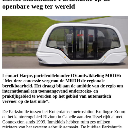
openbare weg ter wereld
Lennart Harpe, portefeuillehouder OV-ontwikkeling MRDH:
"Met deze concessie vergroot de MRDH de regionale
bereikbaarheid. Het draagt bij aan de ambitie van de regio om
internationaal een toonaangevend onderzoeks- en
praktijkgebied te worden op het gebied van automatisch
vervoer op de last mile".
De Parkshuttle tussen het Rotterdamse metrostation Kralingse Zoom
en het kantorengebied Rivium in Capelle aan den IJssel rijdt al met
Connexxion sinds 1999. Inmiddels hebben ruim zes miljoen
reizigers van het systeem gebruik gemaakt. De huidige Parkshuttle