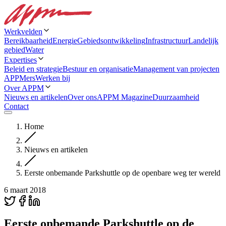
Werkvelden
Bereikbaarheid
Energie
Gebiedsontwikkeling
Infrastructuur
Landelijk
gebied
Water
Expertises
Beleid en strategie
Bestuur en organisatie
Management van projecten
APPMers
Werken bij
Over APPM
Nieuws en artikelen
Over ons
APPM Magazine
Duurzaamheid
Contact
Home
Nieuws en artikelen
Eerste onbemande Parkshuttle op de openbare weg ter wereld
6 maart 2018
Eerste onbemande Parkshuttle op de