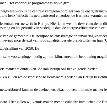
wonen. Het voorlopige programma is als volgt*:
ergy Network is de centrale vertegenwoordiger van de energietransitie i
ple helix’ effectief is georganiseerd en zodoende Berlijnse warmtetrans
decentrale en -netwerk in Berlijn. Hier leren we hoe deze centrale en d
isering en het gebruik van stedelijke data de energie-efficiëntie van e
an de gemeente. De Berlijnse beleidsstrategie en uitvoering voor een ex
eving enop de exit van grootschalige fossiele brandstoffen en hun ‘U
doelstelling van 2050. De
hnische voorzieningen nodig zijn om klimaatneutrale bebouwing mogelij
rmele manier te ontdekken. Zo kan Berlijn ons het volgende bieden:
en. Zo zullen we de iconische bezienswaardigheden van Berlijn bezich
de netwerkborrel kunnen de deelnemers elkaar op een informele manier l
eerd. Hier zullen wij kennis maken met de culinaire kwaliteiten die Ber