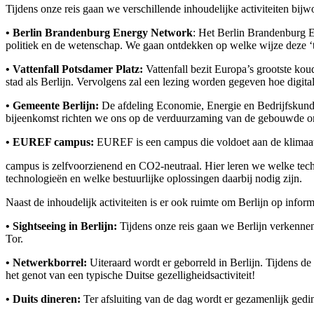
Tijdens onze reis gaan we verschillende inhoudelijke activiteiten bij
• Berlin Brandenburg Energy Network
: Het Berlin Brandenburg En
politiek en de wetenschap. We gaan ontdekken op welke wijze deze ‘tri
• Vattenfall Potsdamer Platz:
Vattenfall bezit Europa’s grootste kou
stad als Berlijn. Vervolgens zal een lezing worden gegeven hoe digital
• Gemeente Berlijn:
De afdeling Economie, Energie en Bedrijfskunde v
bijeenkomst richten we ons op de verduurzaming van de gebouwde omg
• EUREF campus:
EUREF is een campus die voldoet aan de klimaat
campus is zelfvoorzienend en CO2-neutraal. Hier leren we welke tec
technologieën en welke bestuurlijke oplossingen daarbij nodig zijn.
Naast de inhoudelijk activiteiten is er ook ruimte om Berlijn op info
• Sightseeing in Berlijn:
Tijdens onze reis gaan we Berlijn verkenn
Tor.
• Netwerkborrel:
Uiteraard wordt er geborreld in Berlijn. Tijdens 
het genot van een typische Duitse gezelligheidsactiviteit!
• Duits dineren:
Ter afsluiting van de dag wordt er gezamenlijk gedin