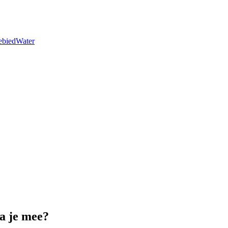
ebied
Water
a je mee?