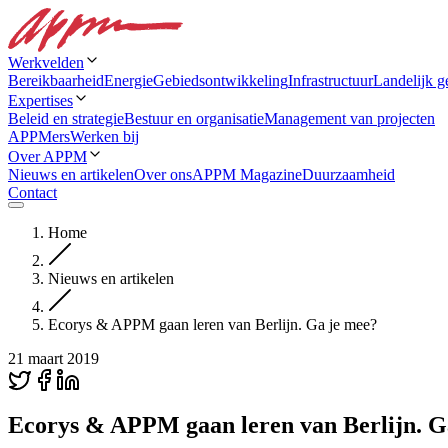
Werkvelden
Bereikbaarheid
Energie
Gebiedsontwikkeling
Infrastructuur
Landelijk g
Expertises
Beleid en strategie
Bestuur en organisatie
Management van projecten
APPMers
Werken bij
Over APPM
Nieuws en artikelen
Over ons
APPM Magazine
Duurzaamheid
Contact
Home
Nieuws en artikelen
Ecorys & APPM gaan leren van Berlijn. Ga je mee?
21 maart 2019
Ecorys & APPM gaan leren van Berlijn. G