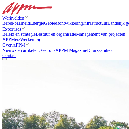
Werkvelden
Bereikbaarheid
Energie
Gebiedsontwikkeling
Infrastructuur
Landelijk g
Expertises
Beleid en strategie
Bestuur en organisatie
Management van projecten
APPMers
Werken bij
Over APPM
Nieuws en artikelen
Over ons
APPM Magazine
Duurzaamheid
Contact