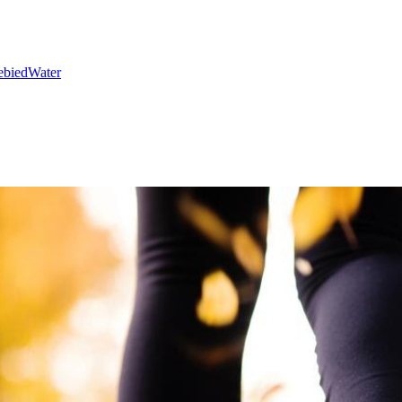
ebied
Water