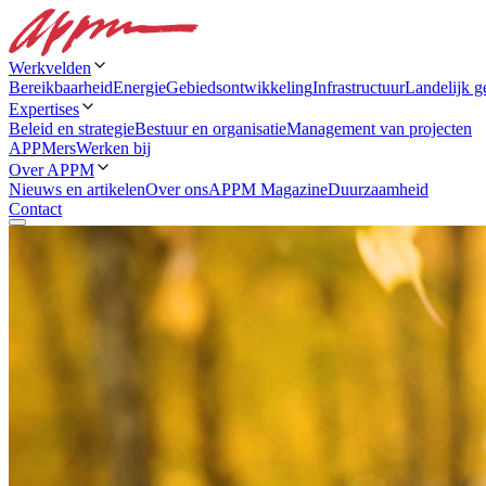
Werkvelden
Bereikbaarheid
Energie
Gebiedsontwikkeling
Infrastructuur
Landelijk g
Expertises
Beleid en strategie
Bestuur en organisatie
Management van projecten
APPMers
Werken bij
Over APPM
Nieuws en artikelen
Over ons
APPM Magazine
Duurzaamheid
Contact