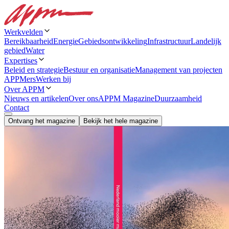
Werkvelden
Bereikbaarheid
Energie
Gebiedsontwikkeling
Infrastructuur
Landelijk
gebied
Water
Expertises
Beleid en strategie
Bestuur en organisatie
Management van projecten
APPMers
Werken bij
Over APPM
Nieuws en artikelen
Over ons
APPM Magazine
Duurzaamheid
Contact
Ontvang het magazine
Bekijk het hele magazine