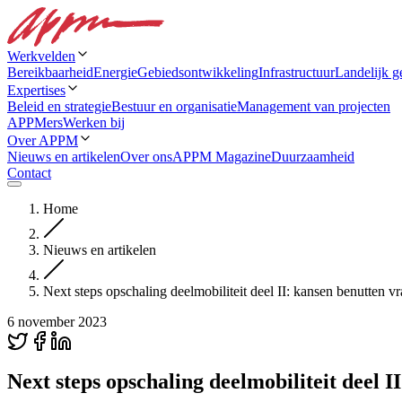
Werkvelden
Bereikbaarheid
Energie
Gebiedsontwikkeling
Infrastructuur
Landelijk g
Expertises
Beleid en strategie
Bestuur en organisatie
Management van projecten
APPMers
Werken bij
Over APPM
Nieuws en artikelen
Over ons
APPM Magazine
Duurzaamheid
Contact
Home
Nieuws en artikelen
Next steps opschaling deelmobiliteit deel II: kansen benutten 
6 november 2023
Next steps opschaling deelmobiliteit deel