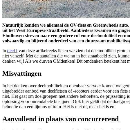
Natuurlijk kenden we allemaal de OV-fiets en Greenwheels auto, 
uit het West-Europese straatbeeld. Aanbieders kwamen en gingen
Eindhoven streven naar een grotere rol voor deelmobiliteit en mobi
volwaardig en blijvend onderdeel van een duurzaam mobiliteitssy
In
deel I
van deze artikelreeks lieten we zien dat deelmobiliteit grote
niet vanzelf. Met de aantallen die we nu in het straatbeeld zien, ku
denken wij! Als we durven OMdenken! Dit omdenken betekent het ma
Misvattingen
In het denken over deelmobiliteit en openbaar vervoer komen we gerege
uitgebreider aanbod van deelfietsen of -scooters eerder voor een fiets
niet. Het gaat om doelgroepen met andere behoeften, de prijszetting is
oplossing voor onrendabele buslijnen. Ook hier geldt dat de doelgroep
behoefte dan een lijnbus of tram. Het is niet óf, maar het is én.
Aanvullend in plaats van concurrerend