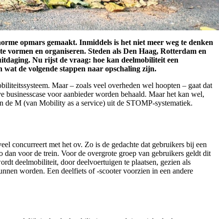
enorme opmars gemaakt. Inmiddels is het niet meer weg te denken
 te vormen en organiseren. Steden als Den Haag, Rotterdam en
itdaging. Nu rijst de vraag: hoe kan deelmobiliteit een
 wat de volgende stappen naar opschaling zijn.
obiliteitssysteem. Maar – zoals veel overheden wel hoopten – gaat dat
eve businesscase voor aanbieder worden behaald. Maar het kan wel,
 de M (van Mobility as a service) uit de STOMP-systematiek.
eel concurreert met het ov. Zo is de gedachte dat gebruikers bij een
o dan voor de trein. Voor de overgrote groep van gebruikers geldt dit
rdt deelmobiliteit, door deelvoertuigen te plaatsen, gezien als
kunnen worden. Een deelfiets of -scooter voorzien in een andere