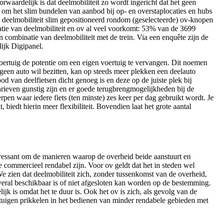
waardelijk is dat deelmobiliteit zo wordt ingericht dat het geen
t om het slim bundelen van aanbod bij op- en overstaplocaties en hubs
aat deelmobiliteit slim gepositioneerd rondom (geselecteerde) ov-knopen
atie van deelmobiliteit en ov al veel voorkomt: 53% van de 3699
combinatie van deelmobiliteit met de trein. Via een enquête zijn de
ijk Digipanel.
lvoertuig de potentie om een eigen voertuig te vervangen. Dit noemen
 geen auto wil bezitten, kan op steeds meer plekken een deelauto
d van deelfietsen dicht genoeg is en deze op de juiste plek bij
arieven gunstig zijn en er goede terugbrengmogelijkheden bij de
pen waar iedere fiets (ten minste) zes keer per dag gebruikt wordt. Je
biedt hierin meer flexibiliteit. Bovendien laat het grote aantal
nteressant om de manieren waarop de overheid beide aanstuurt en
e commercieel rendabel zijn. Voor ov geldt dat het in steden wel
We zien dat deelmobiliteit zich, zonder tussenkomst van de overheid,
veral beschikbaar is of niet afgesloten kan worden op de bestemming.
jk is omdat het te duur is. Ook het ov is zich, als gevolg van de
rtuigen prikkelen in het bedienen van minder rendabele gebieden met