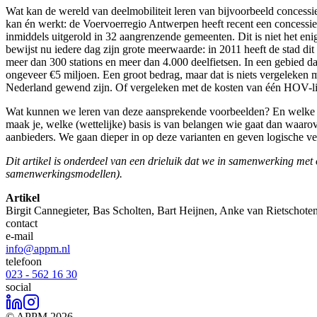
Wat kan de wereld van deelmobiliteit leren van bijvoorbeeld concessie
kan én werkt: de Voervoerregio Antwerpen heeft recent een concessie u
inmiddels uitgerold in 32 aangrenzende gemeenten. Dit is niet het enig
bewijst nu iedere dag zijn grote meerwaarde: in 2011 heeft de stad dit 
meer dan 300 stations en meer dan 4.000 deelfietsen. In een gebied da
ongeveer €5 miljoen. Een groot bedrag, maar dat is niets vergeleken m
Nederland gewend zijn. Of vergeleken met de kosten van één HOV-lijn
Wat kunnen we leren van deze aansprekende voorbeelden? En welke mo
maak je, welke (wettelijke) basis is van belangen wie gaat dan waar
aanbieders. We gaan dieper in op deze varianten en geven logische v
Dit artikel is onderdeel van een drieluik dat we in samenwerking met 
samenwerkingsmodellen).
Artikel
Birgit Cannegieter, Bas Scholten, Bart Heijnen, Anke van Rietscho
contact
e-mail
info@appm.nl
telefoon
023 - 562 16 30
social
© APPM 2026