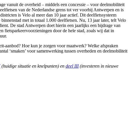
age vanuit de overheid – middels een concessie – voor deelmobiliteit
deelfietsen van de Nederlandse grens tot ver voorbij Antwerpen en is
stricten is Velo al meer dan 10 jaar actief. Dit deelfietssysteem
innenstad met in totaal 1.000 deelfietsen. Nu, 13 jaar later, telt Velo
ient. De stad Antwerpen doet hierin een jaarlijks een bijdrage van
 fietsparkeervoorzieningen door de hele stad, zoals wij dat in
uur.
iteit-aanbod? Hoe kun je zorgen voor maatwerk? Welke afspraken
aantal ‘smaken’ voor samenwerking tussen overheden en deelmobiliteit
I
(huidige situatie en knelpunten) en
deel III
(investeren in nieuwe