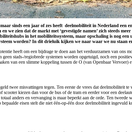
maar sinds een jaar of zes heeft deelmobiliteit in Nederland een 
 en we zien dat de markt met ‘gevestigde namen’ zich steeds meer
liteitshubs in het mobiliteitssysteem, maar opschaling is nog een u
steem worden? In dit drieluik kijken we naar waar we nu staan en
 potentie heeft om een bijdrage te doen aan het verduurzamen van ons m
nnen geen stads-/regiobrede systemen worden opgetuigd, noch een positi
ken van een slimme koppeling tussen de O (van Openbaar Vervoer) en
ld twee misvattingen tegen. Ten eerste de vrees dat deelmobiliteit te v
 of scooter kiezen dan voor de bus of de tram en eerder voor een deelaut
 totaal anders en vervanging is maar beperkt aan de orde. Ten tweede wo
 bepaalde eisen stelt die niet één-op-één door deelmobiliteit ingevuld 