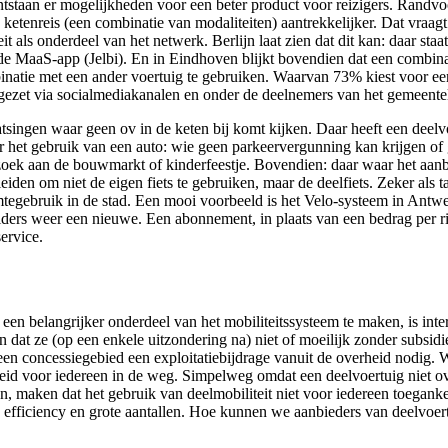
ntstaan er mogelijkheden voor een beter product voor reizigers. Randvoor
 ketenreis (een combinatie van modaliteiten) aantrekkelijker. Dat vraag
t als onderdeel van het netwerk. Berlijn laat zien dat dit kan: daar st
lfde MaaS-app (Jelbi). En in Eindhoven blijkt bovendien dat een combin
inatie met een ander voertuig te gebruiken. Waarvan 73% kiest voor een 
ezet via socialmediakanalen en onder de deelnemers van het gemeentel
aatsingen waar geen ov in de keten bij komt kijken. Daar heeft een dee
or het gebruik van een auto: wie geen parkeervergunning kan krijgen of
ezoek aan de bouwmarkt of kinderfeestje. Bovendien: daar waar het aanbo
en om niet de eigen fiets te gebruiken, maar de deelfiets. Zeker als t
mtegebruik in de stad. Een mooi voorbeeld is het Velo-systeem in Antwer
lders weer een nieuwe. Een abonnement, in plaats van een bedrag per rit, 
ervice.
it een belangrijker onderdeel van het mobiliteitssysteem te maken, is i
dat ze (op een enkele uitzondering na) niet of moeilijk zonder subsidi
 een concessiegebied een exploitatiebijdrage vanuit de overheid nodig. 
heid voor iedereen in de weg. Simpelweg omdat een deelvoertuig niet o
 maken dat het gebruik van deelmobiliteit niet voor iedereen toegankeli
p efficiency en grote aantallen. Hoe kunnen we aanbieders van deelvoe