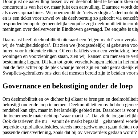
Door juist de aanvulling tussen ov en deelmobiliteit te benadrukken o
concurrent is van het ov, maar juist een aanvulling. Daarmee wordt de
als overstapmachines. Wij noemen dit de ‘netwerklogica’: deelmobilitei
en is een ticket voor zowel ov als deelvoertuig zo gekocht via eenze
respondenten op de gemeentelijke enquête zegt deelmobiliteit in comb
meningen over deelvervoer in Eindhoven gevraagd. De enquête is uitg
Daarnaast heeft deelmobiliteit uiteraard een ‘eigen markt’ voor verpl
wij de ‘nabijheidslogica’. Dit zien we (hoogstedelijk) al gebeuren vo
huren voor incidentele ritten. Of een bakfiets voor een verhuizing, b
woningen en voorzieningen staan, zien wij kansen om mensen te verleid
bestemming liggen. Dit kan tot grote verschuivingen leiden in het rui
laat de fiets achter op de plek waar je moet zijn en pakt gemakkelijk e
Swapfiets-gebruikers ons zien dat mensen bereid zijn te betalen voor s
Governance en bekostiging onder de loep
Om deelmobiliteit en ov dichter bij elkaar te brengen en deelmobilite
bekostigt onder de loep te nemen. Deelmobiliteit en ov hebben gemeen 
rendabel kan zijn, maar in het landelijk gebied niet. Daardoor is voor
in toenemende mate richt op ‘waar markt is’. Dat zit de toegankelijk
Ook de tarieven die nu – vanuit de markt bepaald – gehanteerd worden,
beperkte exploitatiesubsidies, steeds meer gedwongen gaan richten o
passende dienstverlening, zoals dat bij ov-vervoerders gedaan wordt?