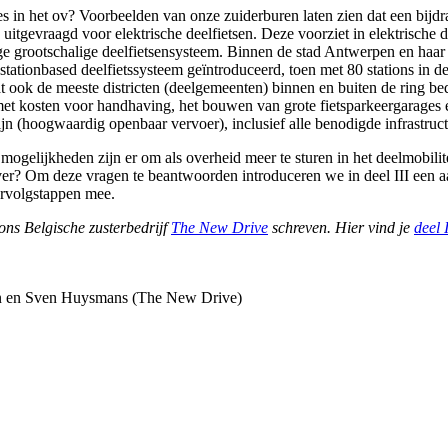
s in het ov? Voorbeelden van onze zuiderburen laten zien dat een bijdr
itgevraagd voor elektrische deelfietsen. Deze voorziet in elektrische 
e grootschalige deelfietsensysteem. Binnen de stad Antwerpen en haar di
stationbased deelfietssysteem geïntroduceerd, toen met 80 stations in de b
t ook de meeste districten (deelgemeenten) binnen en buiten de ring bed
et kosten voor handhaving, het bouwen van grote fietsparkeergarages en
 (hoogwaardig openbaar vervoer), inclusief alle benodigde infrastruct
gelijkheden zijn er om als overheid meer te sturen in het deelmobil
over? Om deze vragen te beantwoorden introduceren we in deel III een 
ervolgstappen mee.
ons Belgische zusterbedrijf
The New Drive
schreven. Hier vind je
deel 
ten en Sven Huysmans (The New Drive)