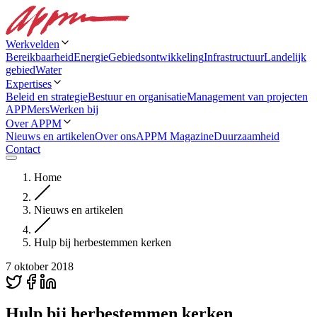
Werkvelden
Bereikbaarheid
Energie
Gebiedsontwikkeling
Infrastructuur
Landelijk
gebied
Water
Expertises
Beleid en strategie
Bestuur en organisatie
Management van projecten
APPMers
Werken bij
Over APPM
Nieuws en artikelen
Over ons
APPM Magazine
Duurzaamheid
Contact
Home
Nieuws en artikelen
Hulp bij herbestemmen kerken
7 oktober 2018
Hulp bij herbestemmen kerken